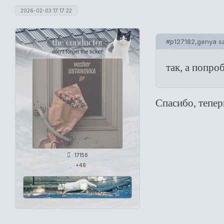
2026-02-03 17:17:22
the conductor
#p127182,genya sa
don't forget the ticket!
так, а попро
Спасибо, тепер
17156
+46