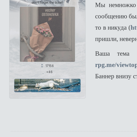
don't forget the ticket!
Мы немножко 
сообщению был
то в никуда (
ht
пришли, неверн
Ваша тема 
rpg.me/viewto
17156
+46
Баннер внизу ст