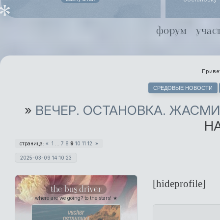
похоронного
даже не ст
Йоргенсен
форум
учас
совместной 
Хель чуть х
Привет
СРЕДОВЫЕ НОВОСТИ
»
ВЕЧЕР. ОСТАНОВКА. ЖАСМ
НА
страница:
«
1
…
7
8
9
10
11
12
»
2025-03-09 14:10:23
[hideprofile]
the bus driver
where are we going? to the stars! ★