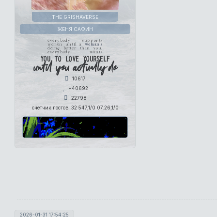
THE GRISHAVERSE
ЖЕНЯ САФИН
everybody supports
women until a
woman's
doing better than you.
everybody wants
you to love yourself
until you actually do
10617
+40692
22798
счетчик постов:
32 547,1/0 07.26,1/0
2026-01-31 17:54:25