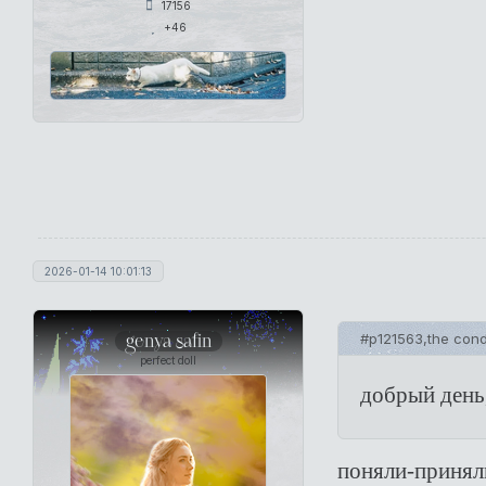
17156
+46
2026-01-14 10:01:13
genya safin
#p121563,the cond
perfect doll
добрый день
поняли-принял