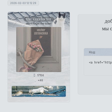
2026-02-03 12:12:29
the conductor
доб
don't forget the ticket!
мы о
Код:
<a href="http
17156
+46