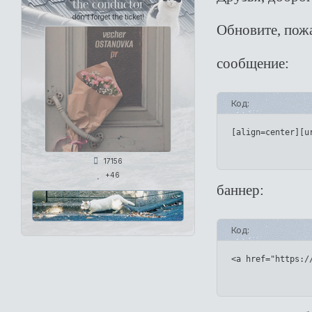
the conductor
don't forget the ticket!
Обновите, пожа
сообщение:
Код:
[align=center][u
17156
+46
баннер:
Код:
<a href="https:/