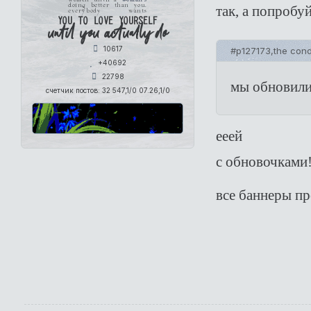
doing better than you.
так, а попробу
everybody wants
you to love yourself
until you actually do
10617
#p127173,the cond
+40692
22798
мы обновили
счетчик постов:
32 547,1/0 07.26,1/0
ееей
с обновочками
все баннеры пр