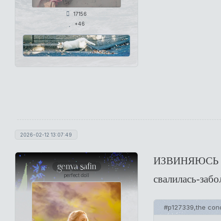
17156
+46
2026-02-12 13:07:49
ИЗВИНЯЮСЬ 
genya safin
perfect doll
свалилась-забо
#p127339,the cond