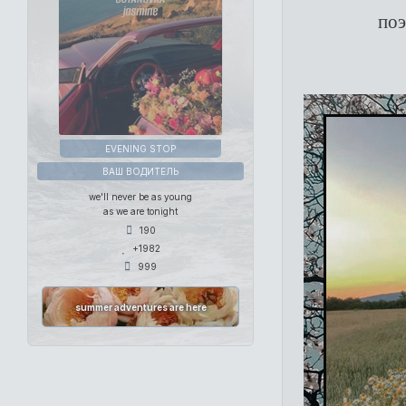
поэ
EVENING STOP
ВАШ ВОДИТЕЛЬ
we'll never be as young
as we are tonight
190
+1982
999
summer adventures are here