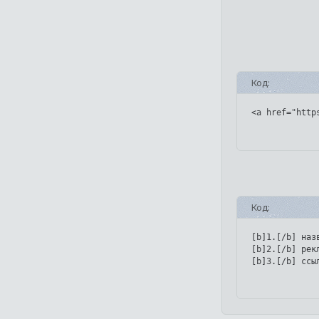
Код:
<a href="http
Код:
[b]1.[/b] назв
[b]2.[/b] рек
[b]3.[/b] ссы