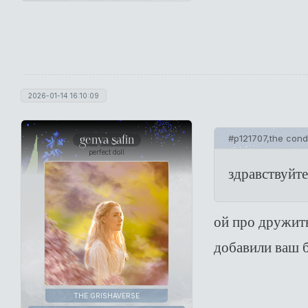
2026-01-14 16:10:09
genya safin
#p121707,the cond
perfect doll
здравствуйт
ой про дружит
добавили ваш б
THE GRISHAVERSE