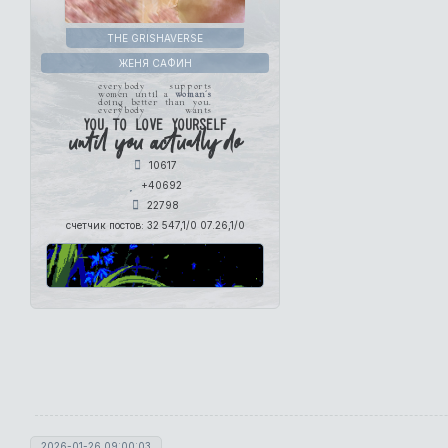
THE GRISHAVERSE
ЖЕНЯ САФИН
everybody supports
women until a
woman's
doing better than you.
everybody wants
you to love yourself
until you actually do
10617
+40692
22798
счетчик постов:
32 547,1/0 07.26,1/0
2026-01-26 09:00:03