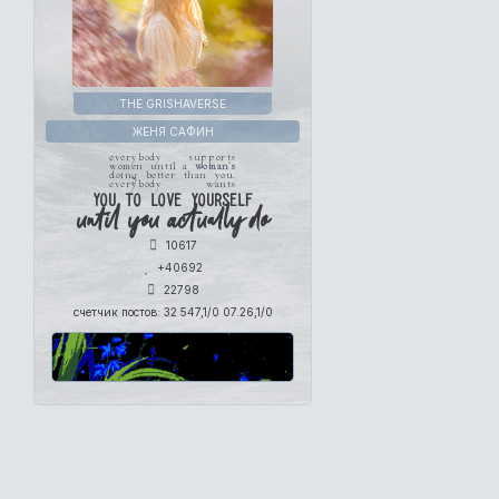
THE GRISHAVERSE
ЖЕНЯ САФИН
everybody supports
women until a
woman's
doing better than you.
everybody wants
you to love yourself
until you actually do
10617
+40692
22798
счетчик постов:
32 547,1/0 07.26,1/0