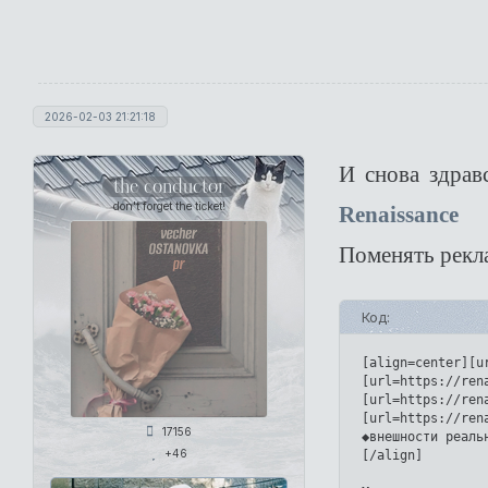
2026-02-03 21:21:18
И снова здрав
the conductor
don't forget the ticket!
Renaissance
Поменять рекл
Код:
[align=center][u
[url=https://ren
[url=https://ren
[url=https://ren
17156
◆внешности реальн
+46
[/align]
