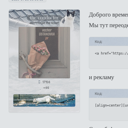
Доброго времен
the conductor
don't forget the ticket!
Мы тут переоде
Код:
<a href="https:/
и рекламу
17156
+46
Код:
[align=center][u