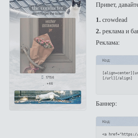
Привет, давайт
the conductor
don't forget the ticket!
1.
crowdead
2.
реклама и ба
Реклама:
Код:
[align=center][u
17156
[/url][/align]
+46
Баннер:
Код:
<a href="https:/