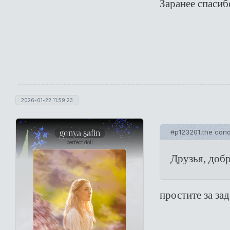
Заранее спасиб
2026-01-22 11:59:23
genya safin
#p123201,the cond
perfect doll
Друзья, добр
простите за за