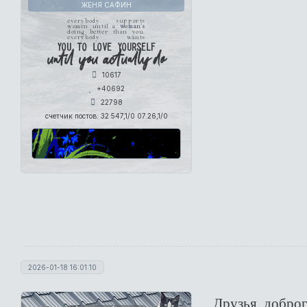
ЖЕНЯ САФИН
everybody supports
women until a
woman's
doing better than you.
everybody wants
you to love yourself
until you actually do
10617
+40692
22798
счетчик постов:
32 547,1/0 07.26,1/0
2026-01-18 16:01:10
Друзья, доброг