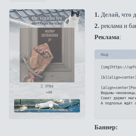
1.
Делай, что 
the conductor
don't forget the ticket!
2.
реклама и ба
Реклама
:
Код:
[img]https://upf
[b][align=center
17156
[align=center]Ро
+46
Ведьмы-чиновницы
Совет держит маг
А подполье ждёт 
Баннер: