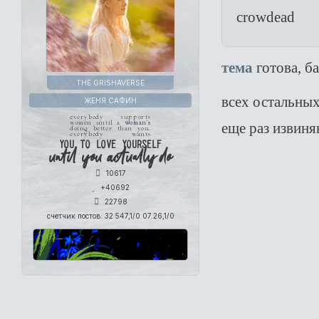
crowdead
тема
готова, б
THE GRISHAVERSE
всех остальны
ЖЕНЯ САФИН
everybody supports
еще раз извиня
women until a
woman's
doing better than you.
everybody wants
you to love yourself
until you actually do
10617
+40692
22798
счетчик постов:
32 547,1/0 07.26,1/0