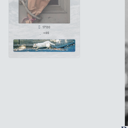
17130
+46