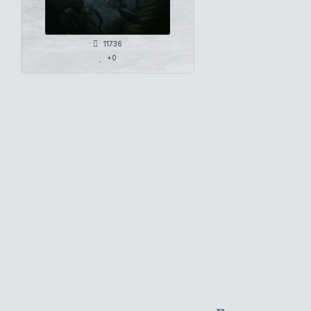
11736
+0