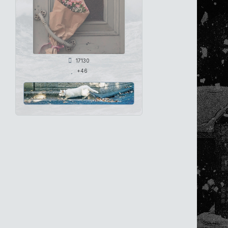
17130
+46