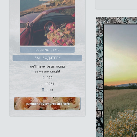
EVENING STOP
ВАШ ВОДИТЕЛЬ
we'll never be as young
as we are tonight
190
+1981
999
summer adventures are here