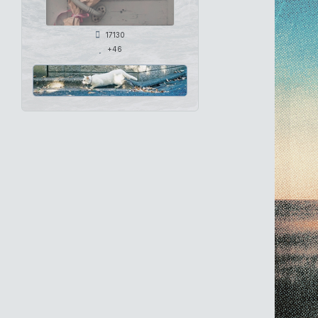
17130
+46