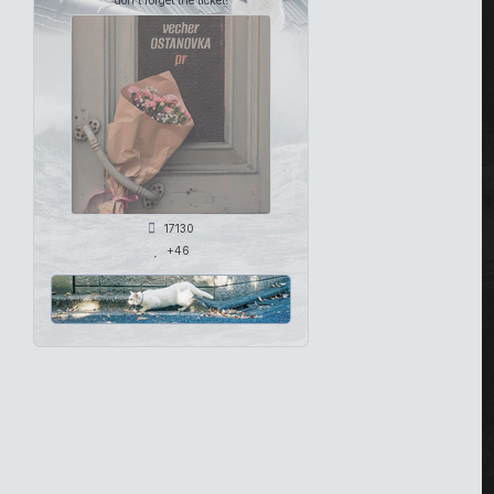
don't forget the ticket!
17130
+46