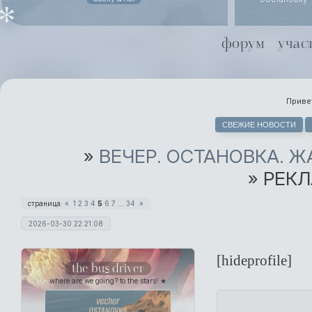
похоронного
даже не ст
Йоргенсен
форум
учас
совместной 
Хель чуть х
Привет
СВЕЖИЕ НОВОСТИ
»
ВЕЧЕР. ОСТАНОВКА. 
»
РЕКЛ
страница:
«
1
2
3
4
5
6
7
…
34
»
2026-03-30 22:21:08
[hideprofile]
the bus driver
where are we going? to the stars! ★