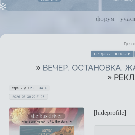
похоронного
даже не ст
Йоргенсен
форум
учас
совместной 
Хель чуть х
Привет
СРЕДОВЫЕ НОВОСТИ
»
ВЕЧЕР. ОСТАНОВКА. 
»
РЕКЛ
страница:
1
2
3
…
34
»
2026-03-30 22:21:08
[hideprofile]
the bus driver
where are we going? to the stars! ★