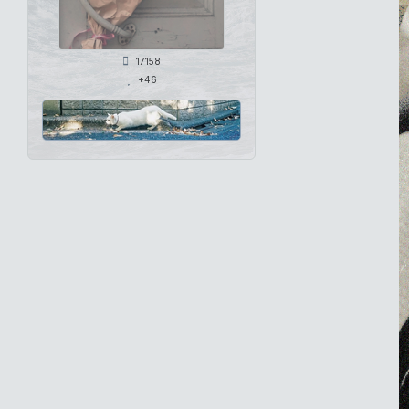
17158
+46