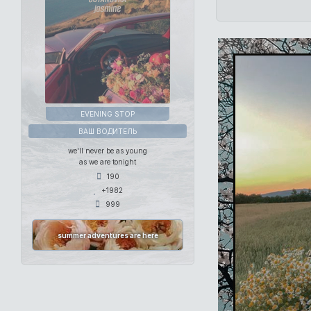
EVENING STOP
ВАШ ВОДИТЕЛЬ
we'll never be as young
as we are tonight
190
+1982
999
summer adventures are here