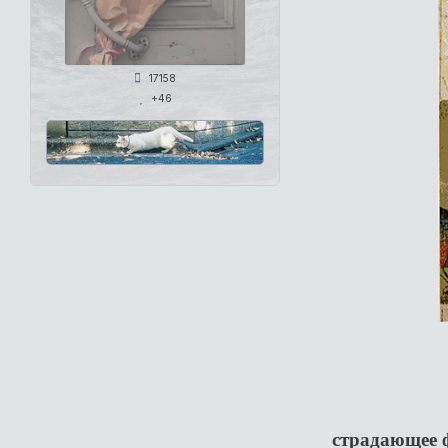
17158
+46
страдающее ф