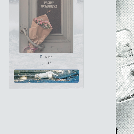
17158
+46