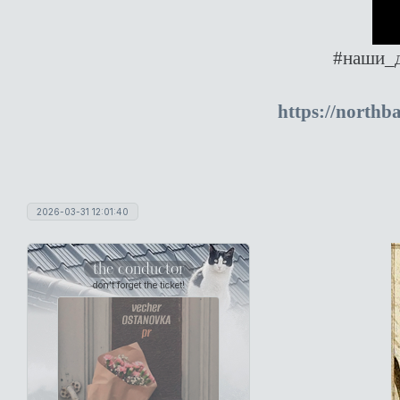
#наши_д
https://northb
2026-03-31 12:01:40
the conductor
don't forget the ticket!