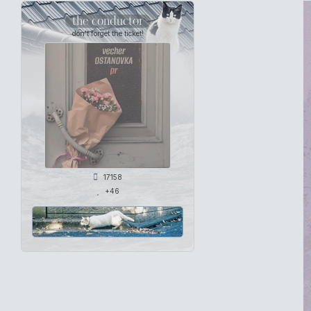
the conductor
don't forget the ticket!
17158
+46