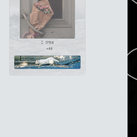
17158
+46