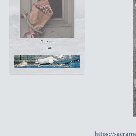
17158
+46
https://sacram