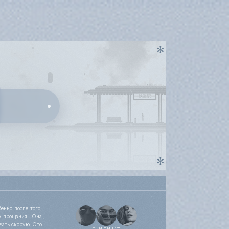
енно после того,
е прощания. Она
вать скорую. Это