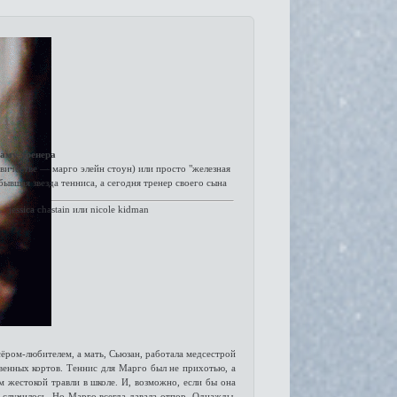
аму-тренера
евичестве — марго элейн стоун) или просто "железная
- бывшая звезда тенниса, а сегодня тренер своего сына
jessica chastain или nicole kidman
сёром-любителем, а мать, Сьюзан, работала медсестрой
венных кортов. Теннис для Марго был не прихотью, а
 жестокой травли в школе. И, возможно, если бы она
 случилось. Но Марго всегда давала отпор. Однажды,