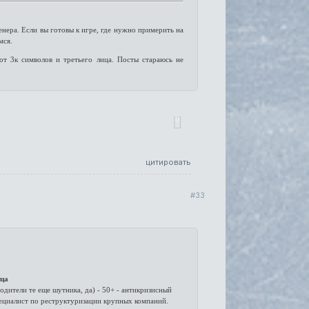
нера. Если вы готовы к игре, где нужно примерить на
мся.
т 3к символов и третьего лица. Посты стараюсь не
0
цитировать
33
тца
одители те еще шутника, да) - 50+ - антикризисный
ециалист по реструктуризации крупных компаний.