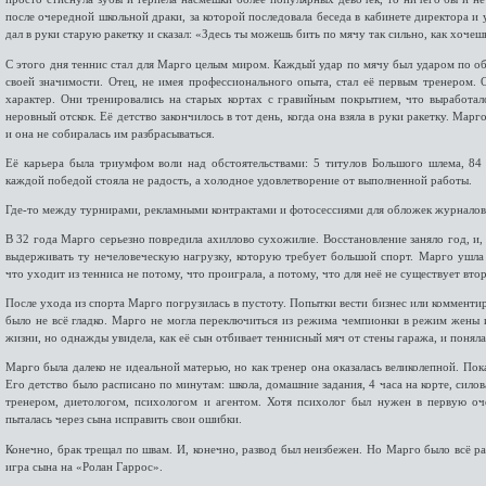
после очередной школьной драки, за которой последовала беседа в кабинете директора и у
дал в руки старую ракетку и сказал: «Здесь ты можешь бить по мячу так сильно, как хочеш
С этого дня теннис стал для Марго целым миром. Каждый удар по мячу был ударом по о
своей значимости. Отец, не имея профессионального опыта, стал её первым тренером.
характер. Они тренировались на старых кортах с гравийным покрытием, что выработа
неровный отскок. Её детство закончилось в тот день, когда она взяла в руки ракетку. Марг
и она не собиралась им разбрасываться.
Её карьера была триумфом воли над обстоятельствами: 5 титулов Большого шлема, 84
каждой победой стояла не радость, а холодное удовлетворение от выполненной работы.
Где-то между турнирами, рекламными контрактами и фотосессиями для обложек журналов 
В 32 года Марго серьезно повредила ахиллово сухожилие. Восстановление заняло год, и,
выдерживать ту нечеловеческую нагрузку, которую требует большой спорт. Марго ушла
что уходит из тенниса не потому, что проиграла, а потому, что для неё не существует вто
После ухода из спорта Марго погрузилась в пустоту. Попытки вести бизнес или комменти
было не всё гладко. Марго не могла переключиться из режима чемпионки в режим жены 
жизни, но однажды увидела, как её сын отбивает теннисный мяч от стены гаража, и поняла,
Марго была далеко не идеальной матерью, но как тренер она оказалась великолепной. Пок
Его детство было расписано по минутам: школа, домашние задания, 4 часа на корте, силов
тренером, диетологом, психологом и агентом. Хотя психолог был нужен в первую оче
пыталась через сына исправить свои ошибки.
Конечно, брак трещал по швам. И, конечно, развод был неизбежен. Но Марго было всё ра
игра сына на «Ролан Гаррос».