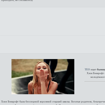
Приходите, не стесняйтесь)
ТЕО
ищет
бывшу
Хлоя Бэнкрофт 
молодёжного
Хлоя Бэнкрофт была бесспорной королевой старшей школы. Богатые родители, безупречн