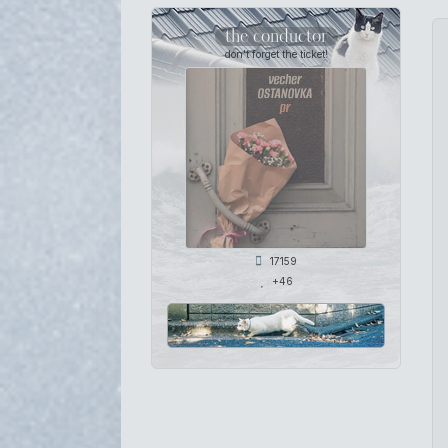
the conductor
don't forget the ticket!
17159
+46