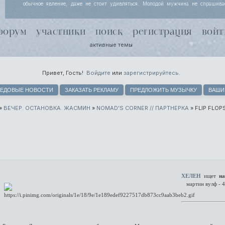
обычное явление, даже не стоит удивляться. Молодой мужчина не спрашива
Йоргенсен узнала, просто кивает, потому что за несколько месяцев совместной
поняли, что чутью незнакомки лучше доверять. Хель чуть хмурится.
форум
участники
поиск
регистрация
войт
активные темы
Привет, Гость!
Войдите
или
зарегистрируйтесь
.
ЕДОВЫЕ НОВОСТИ
ЗАКАЗАТЬ РЕКЛАМУ
ПРЕДЛОЖИТЬ МУЗЫЧКУ
ВАШИ
»
ВЕЧЕР. ОСТАНОВКА. ЖАСМИН
»
NOMAD’S CORNER // ПАРТНЕРКА
»
FLIP FLOP
ХЕЛЕН
ищет
на
мартин вулф - 