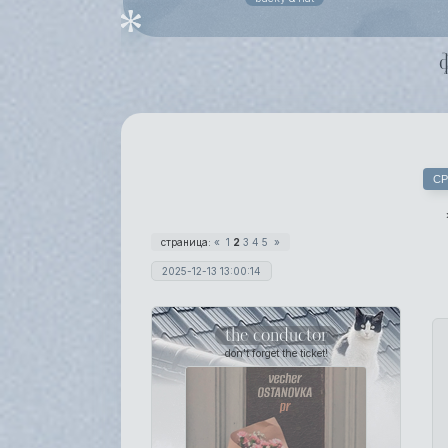
СР
страница:
«
1
2
3
4
5
»
2025-12-13 13:00:14
the conductor
don't forget the ticket!