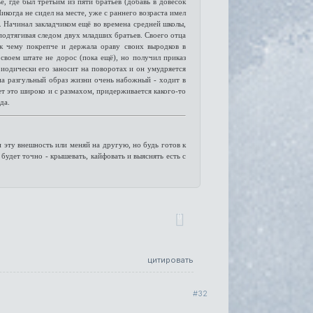
, где был третьим из пяти братьев (добавь в довесок
когда не сидел на месте, уже с раннего возраста имел
. Начинал закладчиком ещё во времена средней школы,
 подтягивая следом двух младших братьев. Своего отца
 к чему покрепче и держала ораву своих выродков в
 своем штате не дорос (пока ещё), но получил приказ
иодически его заносит на поворотах и он умудряется
 на разгульный образ жизни очень набожный - ходит в
ет это широко и с размахом, придерживается какого-то
да.
и эту внешность или меняй на другую, но будь готов к
будет точно - крышевать, кайфовать и выяснять есть с
0
цитировать
32