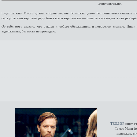
дополнительно:
Будет сложно. Много драмы, споров, нервов. Возможно, даже Тео попытается сменить тре
себя роль злой королевы ради блага всего королевства — пишите в гостевую, а там разберё
От себя могу сказать, что открыт к любым обсуждениям и поворотам сюжета. Пишу о
задерживать, без вести не пропадаю.
ТЕОДОР
ищет
о
Томас Манн (р
менеджер, сп