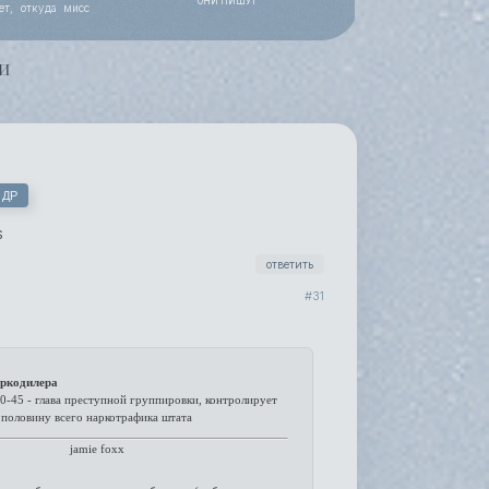
ОНИ ПИШУТ
ет, откуда мисс
 работы, уже все
и
 ДР
S
ответить
31
ркодилера
40-45 - глава преступной группировки, контролирует
половину всего наркотрафика штата
jamie foxx