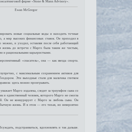
консалтинговой фирме «Stone & Mann Advisory».
Ewan McGregor
изировать новые социальные коды и находить точные
ю, а мир высоких финансовых ставок. Он приходил в
то можно, и уходил, оставляя после себя работающий
я жизнь до встречи с Марго была таким же чистым,
и и рациональными карьеристками.
ерспективный «спасатель», она — как звезда спорта.
езупречно, с максимальным сохранением активов для
Теодором. Эти выходные стали для мальчика глотком
правила: здесь можно проигрывать.
уважает Марго издалека, следит за триумфом сына со
к и единственный человек, которого Марго не смогла
й. Он не конкурирует с Марго за любовь сына. Он
 обычную жизнь. И в этом — его тихая, но невероятно
бсуждать, подстраиваться, вдохновлять и так дальше.