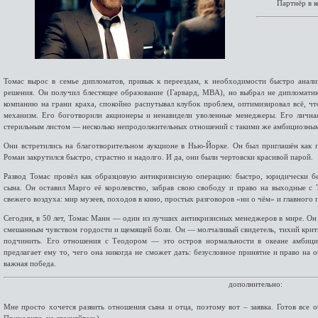
Партнёр в 
Томас вырос в семье дипломатов, привык к переездам, к необходимости быстро анал
решения. Он получил блестящее образование (Гарвард, MBA), но выбрал не дипломати
компанию на грани краха, спокойно распутывал клубок проблем, оптимизировал всё, ч
механизм. Его боготворили акционеры и ненавидели уволенные менеджеры. Его лична
стерильным листом — несколько непродолжительных отношений с такими же амбициозным
Они встретились на благотворительном аукционе в Нью-Йорке. Он был приглашён как п
Роман закрутился быстро, страстно и надолго. И да, они были чертовски красивой парой.
Развод Томас провёл как образцовую антикризисную операцию: быстро, юридически б
сына. Он оставил Марго её королевство, забрав свою свободу и право на выходные с 
свежего воздуха: мир музеев, походов в кино, простых разговоров «ни о чём» и главного 
Сегодня, в 50 лет, Томас Манн — один из лучших антикризисных менеджеров в мире. Он 
смешанным чувством гордости и щемящей боли. Он — молчаливый свидетель, тихий крити
подчинить. Его отношения с Теодором — это остров нормальности в океане амбици
предлагает ему то, чего она никогда не сможет дать: безусловное принятие и право на
важная победа.
дополнительно:
Мне просто хочется развить отношения сына и отца, поэтому вот – заявка. Готов все о