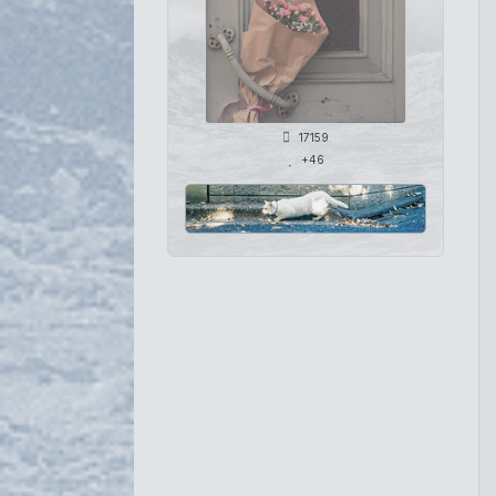
17159
+46