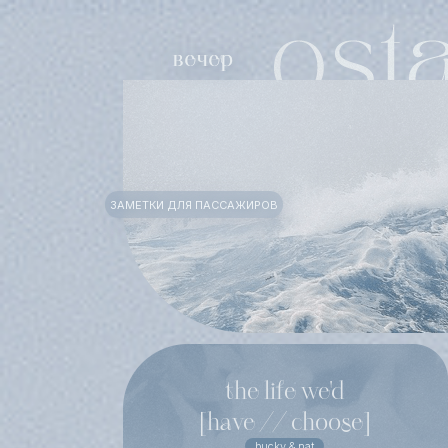
ЗАМЕТКИ ДЛЯ ПАССАЖИРОВ
the life we'd
[have // choose]
bucky & nat