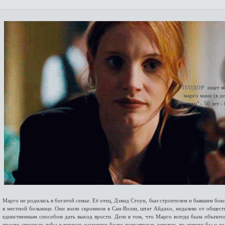
ТЕОДОР
ищет
м
марго манн (в д
леди" - 50 лет 
Марго не родилась в богатой семье. Её отец, Дэвид Стоун, был строителем и бывшим бок
в местной больнице. Они жили скромном в Сан-Вэлли, штат Айдахо, недалеко от общест
единственным способом дать выход ярости. Дело в том, что Марго всегда была объектом
просто стиснула зубы и терпела насмешки более популярных девочек, то ничего бы и не