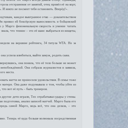
гроза отстранения от занятий, отец привёл её на корт,
ь. И никто не посмеет тебя остановить. Вперёд!».
бидчикам, каждое выигранное очко — доказательством
 Он привил ей боксёрскую выносливость и бойцовский
ло у Марго феноменальную скорость и умение читать
о знала, что теннис – это её шанс выбраться из нищеты,
 недели на вершине рейтинга, 34 титула WTA. Но за
она успела влюбиться, выйти замуж, родить сына.
 вернувшись, она поняла, что её тело больше не может
 непобеждённой. Она собрала журналистов и заявила,
рого места.
ровать матчи не приносили удовольствия. В семье тоже
и матери. Она даже подумывала о том, чтобы уйти из
 что вот её путь – быть тренером.
а другие дети играли, Тео отрабатывал удары у стены.
ая подготовка, анализ записей матчей. Марго была его
редь самой Марго, ведь всё, что она делала, – это
вно. Теперь её куда больше волновала посредственная