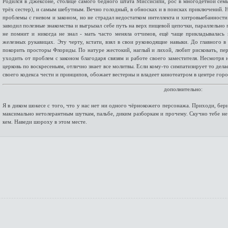
Родился в Джексоне, столице самого бедного штата Миссисипи, рос в многодетной семье
трёх сестер), и самым шебутным. Вечно голодный, в обносках и в поисках приключений. Ни
проблемы с гневом и законом, но не страдал недостатком интеллекта и хитровыебанности
заводил полезные знакомства и выгрызал себе путь на верх пищевой цепочки, параллельно
не помнит и никогда не знал - мать часто меняла отчимов, ещё чаще прикладывалась
железных рукавицах. Эту черту, кстати, взял в свои руководящие навыки. До главного в
покорить просторы Флориды. По натуре жестокий, наглый и лихой, любит рисковать, пер
уходить от проблем с законом благодаря связям и работе своего заместителя. Несмотря
церковь по воскресеньям, отлично знает все молитвы. Если кому-то симпатизирует то дела
своего кодекса чести и принципов, обожает вестерны и владеет кинотеатром в центре горо
дополнительно:
Я в диком шокесе с того, что у нас нет ни одного чёрнокожего персонажа. Приходи, бер
максимально нетолерантным шуткам, пальбе, диким разборкам и прочему. Скучно тебе не 
кем. Наведи шороху в этом месте.