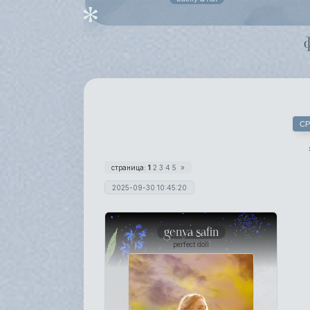
СР
страница:
1
2
3
4
5
»
2025-09-30 10:45:20
genya safin
perfect doll