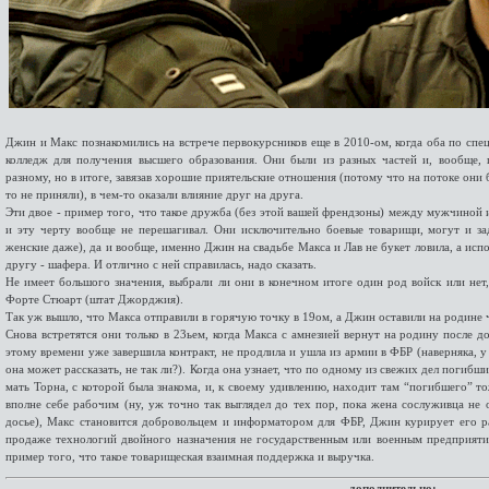
Джин и Макс познакомились на встрече первокурсников еще в 2010-ом, когда оба по спе
колледж для получения высшего образования. Они были из разных частей и, вообще,
разному, но в итоге, завязав хорошие приятельские отношения (потому что на потоке они 
то не приняли), в чем-то оказали влияние друг на друга.
Эти двое - пример того, что такое дружба (без этой вашей френдзоны) между мужчиной и
и эту черту вообще не перешагивал. Они исключительно боевые товарищи, могут и з
женские даже), да и вообще, именно Джин на свадьбе Макса и Лав не букет ловила, а ис
другу - шафера. И отлично с ней справилась, надо сказать.
Не имеет большого значения, выбрали ли они в конечном итоге один род войск или нет,
Форте Стюарт (штат Джорджия).
Так уж вышло, что Макса отправили в горячую точку в 19ом, а Джин оставили на родине ч
Снова встретятся они только в 23ьем, когда Макса с амнезией вернут на родину после 
этому времени уже завершила контракт, не продлила и ушла из армии в ФБР (наверняка, 
она может рассказать, не так ли?). Когда она узнает, что по одному из свежих дел погиб
мать Торна, с которой была знакома, и, к своему удивлению, находит там “погибшего” т
вполне себе рабочим (ну, уж точно так выглядел до тех пор, пока жена сослуживца не 
досье), Макс становится добровольцем и информатором для ФБР, Джин курирует его р
продаже технологий двойного назначения не государственным или военным предприят
пример того, что такое товарищеская взаимная поддержка и выручка.
дополнительно: