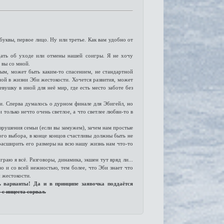
буквы, первое лицо. Ну или третье. Как вам удобно от
ать об уходе или отмены нашей соигры. Я не хочу
и вы со мной.
ым, может быть каким-то спасением, не стандартной
ной в жизни Эби жестокости. Хочется развития, может
евушку в иной для неё мир, где есть место заботе без
и. Сперва думалось о дурном финале для Эбигейл, но
 только нечто очень светлое, а что светлее любви-то в
азрушения семьи (если вы замужем), зачем нам простые
ого выбора, в конце концов счастливы должны быть не
о расширить его размеры на всю нашу жизнь нам что-то
граю я всё. Разговоры, динамика, экшен тут вряд ли...
о и со всей нежностью, тем более, что Эби знает что
й жестокости.
 варианты! Да и в принципе заявочка поддаётся
 с инцеста сорвал.