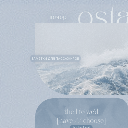
ЗАМЕТКИ ДЛЯ ПАССАЖИРОВ
the life we'd
[have // choose]
bucky & nat