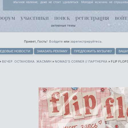
обычное явление, даже не стоит удивляться. Молодой мужчина не спрашива
Йоргенсен узнала, просто кивает, потому что за несколько месяцев совместной
поняли, что чутью незнакомки лучше доверять. Хель чуть хмурится.
форум
участники
поиск
регистрация
войт
активные темы
Привет, Гость!
Войдите
или
зарегистрируйтесь
.
ЕДОВЫЕ НОВОСТИ
ЗАКАЗАТЬ РЕКЛАМУ
ПРЕДЛОЖИТЬ МУЗЫЧКУ
ВАШИ
»
ВЕЧЕР. ОСТАНОВКА. ЖАСМИН
»
NOMAD’S CORNER // ПАРТНЕРКА
»
FLIP FLOP