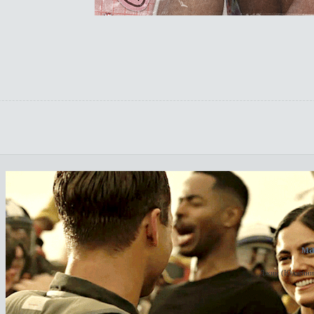
ма
Джин (Юджиния?