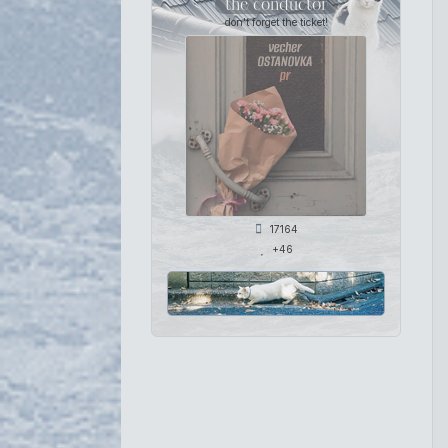
the conductor
don't forget the ticket!
17164
+46