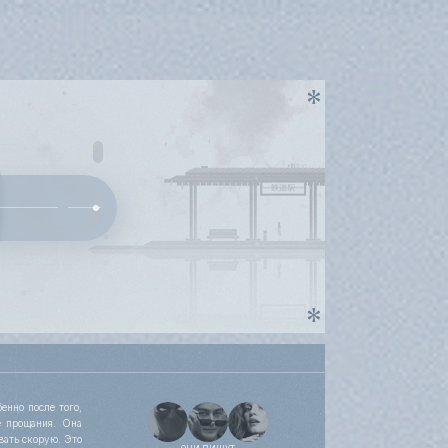
енно после того,
е прощания. Она
вать скорую. Это