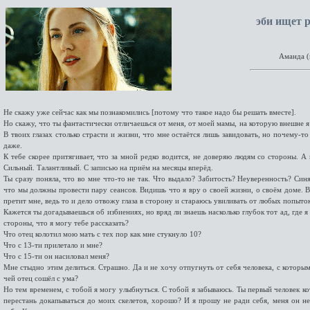
эби ищет
р
Аманда (
Не скажу уже сейчас как мы познакомились [потому что такое надо бы решать вместе].
Но скажу, что ты фантастически отличаешься от меня, от моей мамы, на которую внешне 
В твоих глазах столько страсти и жизни, что мне остаётся лишь завидовать, но почему-т
даже.
К тебе скорее притягивает, что за мной редко водится, не доверяю людям со стороны. А
Сильный. Талантливый. С записью на приём на месяцы вперёд.
Ты сразу поняла, что во мне что-то не так. Что выдало? Забитость? Неуверенность? Син
что мы должны провести пару сеансов. Видишь что я вру о своей жизни, о своём доме. 
претит мне, ведь то и дело отвожу глаза в сторону и стараюсь увиливать от любых попыто
Кажется ты догадываешься об избиениях, но вряд ли знаешь насколько глубок тот ад, где я
стороны, что я могу тебе рассказать?
Что отец колотил мою мать с тех пор как мне стукнуло 10?
Что с 13-ти прилетало и мне?
Что с 15-ти он насиловал меня?
Мне стыдно этим делиться. Страшно. Да и не хочу отпугнуть от себя человека, с которы
чей отец сошёл с ума?
Но тем временем, с тобой я могу улыбнуться. С тобой я забываюсь. Ты первый человек кот
перестань докапываться до моих скелетов, хорошо? И я прошу не ради себя, меня он н