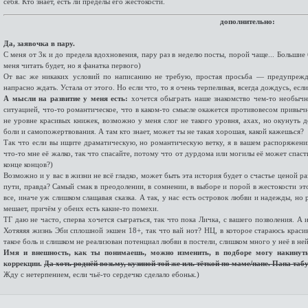
себя. Кто знает, есть ли пределы его жестокости.
дополнительно:
Да, заявочка в пару.
С меня от 3к и до предела вдохновения, пару раз в неделю посты, порой чаще... Большие 
меня читать будет, но я фанатка первого)
От вас же никаких условий по написанию не требую, простая просьба — предупрежд
напрасно ждать. Устала от этого. Но если что, то я очень терпеливая, всегда дождусь, есл
А мысли на развитие у меня есть:
хочется обыграть наше знакомство чем-то необычн
ситуацией, что-то романтическое, что в каком-то смысле окажется противовесом привыч
не уровне красивых книжек, возможно у меня слог не такого уровня, ахах, но окунуть д
боли и самопожертвования. А там кто знает, может ты не такая хорошая, какой кажешься?
Так что если вы ищите драматическую, но романтическую ветку, я в вашем распоряжени
что-то мне её жалко, так что спасайте, потому что от дурдома или могилы её может спасти
конце концов?)
Возможно и у вас в жизни не всё гладко, может быть эта история будет о счастье ценой р
пути, правда? Самый смак в преодолении, в сомнении, в выборе и порой в жестокости эт
все, иначе уж слишком слащавая сказка. А так, у нас есть островок любви и надежды, н
мешает, причём у обеих есть какие-то помехи.
ТГ даю не часто, сперва хочется сыграться, так что пока Личка, с вашего позволения. А и
Хотяяяя жизнь Эби сплошной экшен 18+, так что вай нот? НЦ, в которое стараюсь красив
такое боль и слишком не реализован потенциал любви в постели, слишком много у неё в не
Имя и внешность, как ты понимаешь, можно изменить, в подборе могу накинуть
коррекции.
Да хоть роднёй возьму, кузиной той же иль тёткой по маме/папе. Папа табу
Жду с нетерпением, если чьё-то сердечко сделало ебоньк.)