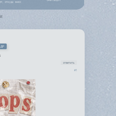
ОНИ ПИШУТ
ет, откуда мисс
 работы, уже все
и
 ДР
S
ответить
1