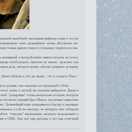
циальной армейской программе выбрали один и тот же
 планировали свою дальнейшую жизнь абсолютно по-
были только вдвоем такие и остальные студенты их как-
 женщиной, в которой никто никого ни разу не хотел,
адницы пообсуждать (причем не важно, мужские или
полняла роль, которую жених обычно доверяет лучшему
 Джин обитала в тех же краях, что и супруги Торн -
уть дольше, она оказалась на передовой в 20ом.
долгого плена и долгой же попытки выбраться. Джин к
у этой “рокировки” очень интересная история, которую
шим числится старший брат Макса, она решает навестить
оже. Дальнейший план складывается быстро и выглядит
оказалась в той же конторе, на которую они собирали
аботу “изнутри” корпорации, которую подозревают в
иям в США. Они всё еще дружны и всё еще отличный