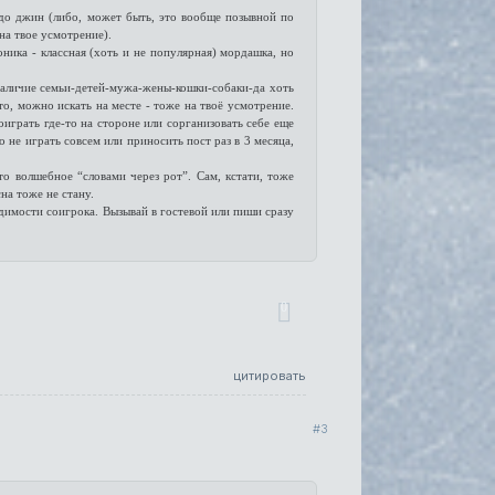
до джин (либо, может быть, это вообще позывной по
на твое усмотрение).
ника - классная (хоть и не популярная) мордашка, но
, наличие семьи-детей-мужа-жены-кошки-собаки-да хоть
о, можно искать на месте - тоже на твоё усмотрение.
оиграть где-то на стороне или сорганизовать себе еще
 не играть совсем или приносить пост раз в 3 месяца,
то волшебное “словами через рот”. Сам, кстати, тоже
на тоже не стану.
димости соигрока. Вызывай в гостевой или пиши сразу
0
цитировать
3