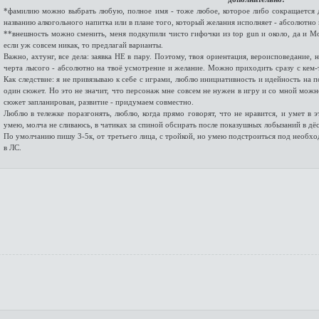
*фамилию можно выбрать любую, полное имя - тоже любое, которое либо сокращается 
названию алкогольного напитка или в плане того, который желания исполняет - абсолютно 
**внешность можно сменить, меня подкупили чисто гифочки из top gun и около, да и Мо
если уж совсем никак, то предлагай варианты.
Важно, ахтунг, все дела: заявка НЕ в пару. Поэтому, твоя ориентация, вероисповедание
черта лысого - абсолютно на твоё усмотрение и желание. Можно приходить сразу с кем-т
Как следствие: я не привязываю к себе с играми, люблю инициативность и идейность на п
один сюжет. Но это не значит, что персонаж мне совсем не нужен в игру и со мной можно
сюжет запланирован, развитие - придумаем совместно.
Люблю в тележке поразгонять, люблю, когда прямо говорят, что не нравится, и умет в э
умею, молча не сливаюсь, в чатиках за спиной обсирать после показушных лобызаний в дёс
По умолчанию пишу 3-5к, от третьего лица, с тройкой, но умею подстроиться под необхо
в ЛС.