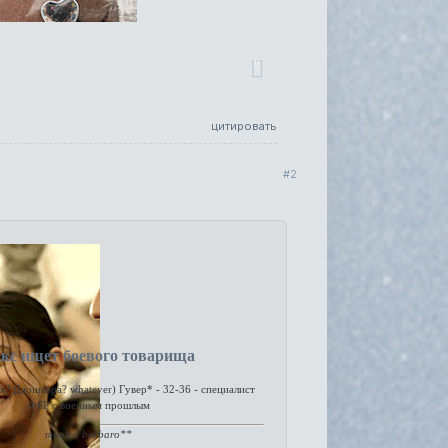
0
цитировать
2
кс ищет
боевого товарища
 Джиневра? whatever) Гувер* - 32-36 - специалист
ФБР с военным прошлым
monica barbaro**