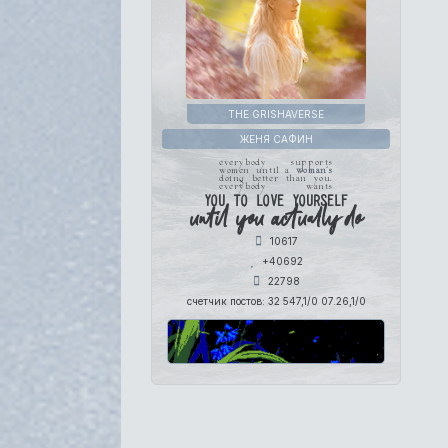
THE GRISHAVERSE
ЖЕНЯ САФИН
everybody supports
women until a
woman's
doing better than you.
everybody wants
you to love yourself
until you actually do
10617
+40692
22798
счетчик постов:
32 547,1/0 07.26,1/0