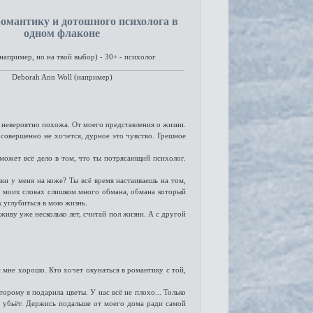
омантику и дотошного психолога в
одном флаконе
например, но на твой выбор) - 30+ - психолог
Deborah Ann Woll (например)
я невероятно похожа. От моего представления о жизни.
о совершенно не хочется, дурное это чувство. Грешное
 может всё дело в том, что ты потрясающий психолог.
яки у меня на коже? Ты всё время настаиваешь на том,
В моих словах слишком много обмана, обмана который
к углубиться в мою жизнь.
 живу уже несколько лет, считай пол жизни. А с другой
м мне хорошо. Кто хочет окунаться в романтику с той,
орому я подарила цветы. У нас всё не плохо... Только
е убьёт. Держись подальше от моего дома ради самой