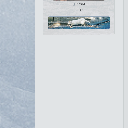
17164
+46