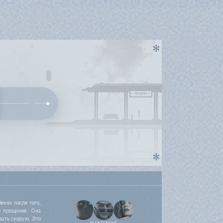
енно после того,
е прощания. Она
вать скорую. Это