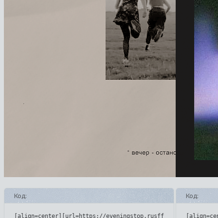
Код:
Код:
[align=center][url=https://eveningstop.rusff.me/][img]https
[align=ce