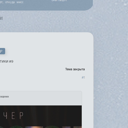
ОНИ ПИШУТ
ет, откуда мисс
 работы, уже все
и
ДР
ТИКИ #9
Тема закрыта
1
ающими