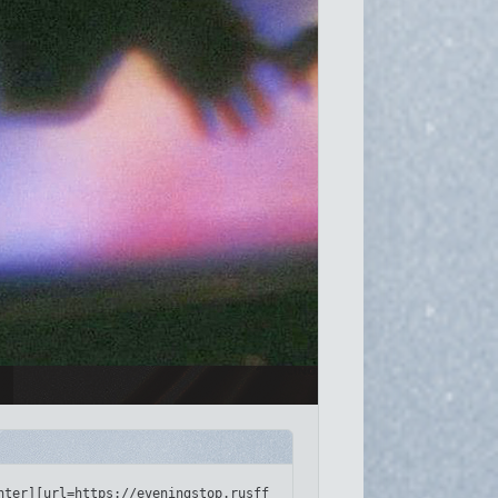
://i.imgur.com/CNckjje.png[/img][/url][/align]
nter][url=https://eveningstop.rusff.me/][img]https://i.imgur.com