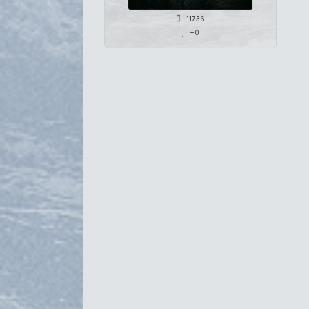
11736
+0