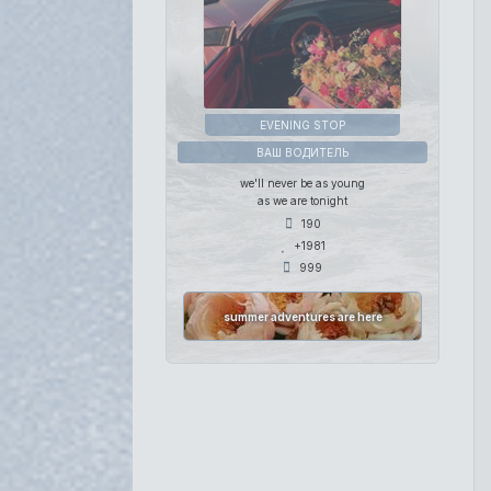
EVENING STOP
ВАШ ВОДИТЕЛЬ
we'll never be as young
as we are tonight
190
+1981
999
summer adventures are here