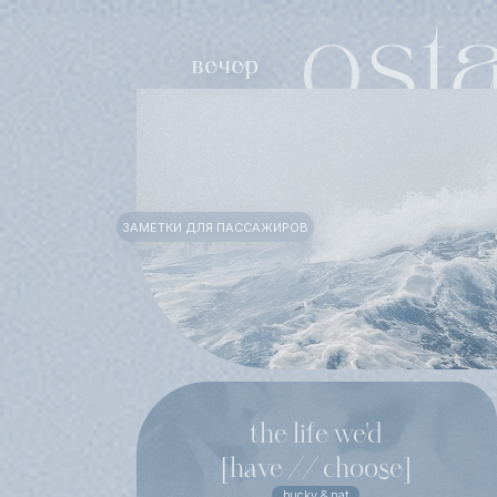
ЗАМЕТКИ ДЛЯ ПАССАЖИРОВ
the life we'd
[have // choose]
bucky & nat