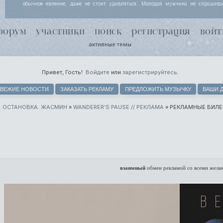
обычное явление, даже не стоит удивляться. Молодой мужчина не спрашива
Йоргенсен узнала, просто кивает, потому что за несколько месяцев совместной
поняли, что чутью незнакомки лучше доверять. Хель чуть хмурится.
форум
участники
поиск
регистрация
войт
активные темы
Привет, Гость!
Войдите
или
зарегистрируйтесь
.
ВЕЖИЕ НОВОСТИ
ЗАКАЗАТЬ РЕКЛАМУ
ПРЕДЛОЖИТЬ МУЗЫЧКУ
ВАШИ 
. ОСТАНОВКА. ЖАСМИН
»
WANDERER’S PAUSE // РЕКЛАМА
»
РЕКЛАМНЫЕ БИЛЕ
взаимный
обмен рекламой со всеми жел