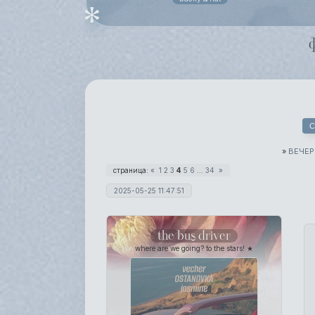
С
»
ВЕЧЕР
страница:
«
1
2
3
4
5
6
…
34
»
2025-05-25 11:47:51
the bus driver
where are we going? to the stars! ★