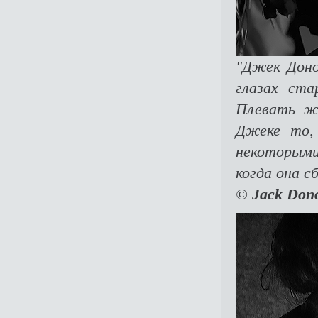
"Джек Доно
глазах ста
Плевать ж
Джеке то,
некоторым
когда она с
©
Jack Don