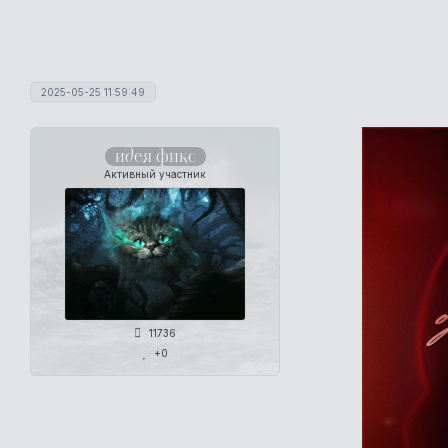
2025-05-25 11:59:49
идея фикс
Активный участник
11736
+0