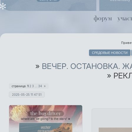
похоронного
даже не ст
Йоргенсен
форум
учас
совместной 
Хель чуть х
Привет
СРЕДОВЫЕ НОВОСТИ
»
ВЕЧЕР. ОСТАНОВКА. 
»
РЕК
страница:
1
2
3
…
34
»
2025-05-25 11:47:51
the bus driver
where are we going? to the stars! ★