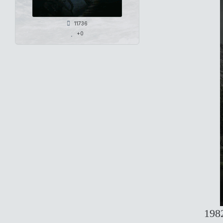
11736
+0
198