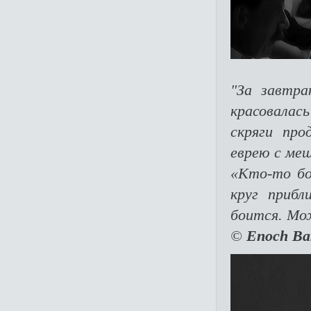
"За завтра
красовалас
скряги пр
еврею с меш
«Кто-то бо
круг приб
боится. Мо
©
Enoch Ba