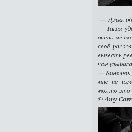
"— Джек об
— Такая уд
очень чётк
своё распо
вызвать рев
чем улыбала
— Конечно. 
мне не изм
можно это 
©
Amy Carr