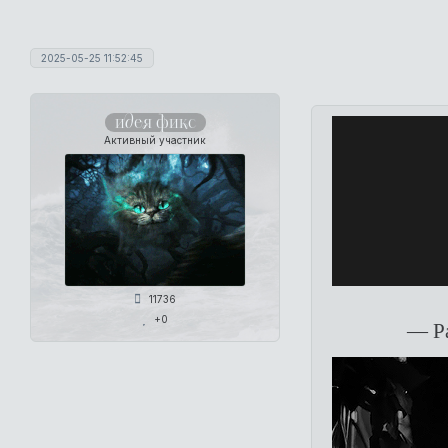
2025-05-25 11:52:45
идея фикс
Активный участник
11736
+0
— Ра