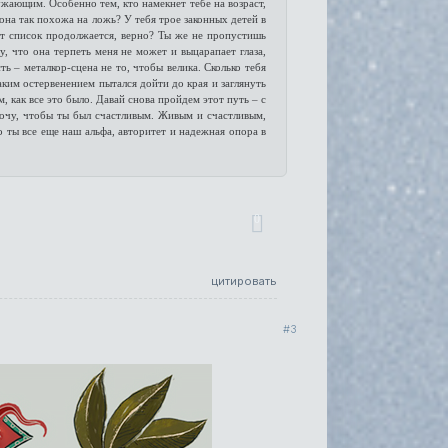
ужающим. Особенно тем, кто намекнет тебе на возраст,
она так похожа на ложь? У тебя трое законных детей в
Этот список продолжается, верно? Ты же не пропустишь
, что она терпеть меня не может и выцарапает глаза,
ь – металкор-сцена не то, чтобы велика. Сколько тебя
аким остервенением пытался дойти до края и заглянуть
, как все это было. Давай снова пройдем этот путь – с
хочу, чтобы ты был счастливым. Живым и счастливым,
 ты все еще наш альфа, авторитет и надежная опора в
0
цитировать
3