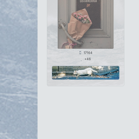
17164
+46