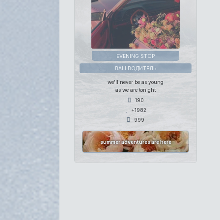
EVENING STOP
ВАШ ВОДИТЕЛЬ
we'll never be as young
as we are tonight
190
+1982
999
summer adventures are here