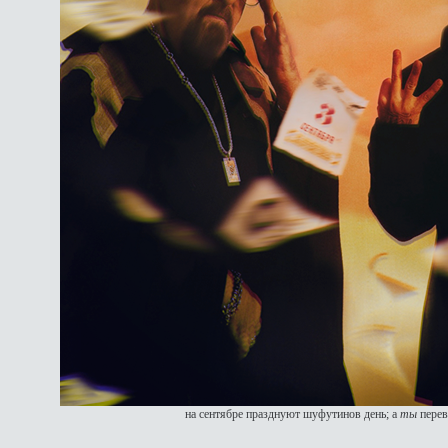
на сентябре празднуют шуфутинов день; а
ты
перев