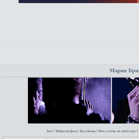
Мария Бринк
Зевс? Мефистофель? Багз Банни? Кто угодно на твой вкус? - 