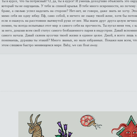
Ты в курсе, что ты потрясный? О, да, ты в курсе! И умеешь доходчиво объяснить это окр
который ты не ощущаешь. У тебя за спиной крылья. В тебе много искренности, но почему 
браке, а сколько успел наделать на стороне? Нет-нет, не говори, даже знать не хочу. 
мимо себя ни одну юбку. Пф, само собой, я ничего не скажу твоей жене, хотя бы потому
если я окажусь на расстоянии вытянутой руки от нее. Мы знаем друг друга целую вечност
помню, ты всегда испытывал этот мир и самого себя на прочность. Ты пугал меня тем, с к
за него, доказав всем свой статус самого безбашенного парня в индустрии. Давай вспомним
самого начала. Давай склеим кусочки твоей жизни в единое целое. Джей, я всего лишь 
понимаешь, дурашка ты этакий? Много званых, но мало избранных. Покажи нам всем, что
этом слишком быстро меняющемся мире. Baby, we can float away.