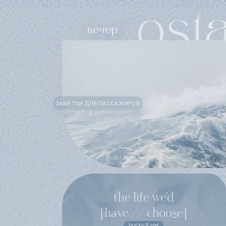
ЗАМЕТКИ ДЛЯ ПАССАЖИРОВ
the life we'd
[have // choose]
bucky & nat