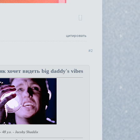
0
цитировать
2
 хочет видеть big daddy's vibes
48 y.o. - Jacoby Shaddix