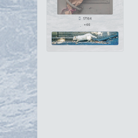
17164
+46