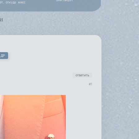
ОНИ ПИШУТ
ет, откуда мисс
 работы, уже все
и
 ДР
Ь
ответить
1