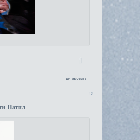
0
цитировать
3
ти Патил