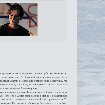
еты вращаются по совершенно разным орбитам, бесконечно
не расставаться. Это была любовь с первого взгляда. Тебе
 родители уехали в маленькую французскую деревушку, где
лов, сквибов, гоблинов, вейл и прочих разумных существ,
ом и место, где им были бы рады.
стью провожая старых. Тебе никогда не было скучно, ведь
же если это был простой рассказ о походе в бакалейную
изменным – отсутствие в тебе какой-либо предвзятости. Ты
 и каждому. Оптимизм в тебе всегда бил ключом. И это было