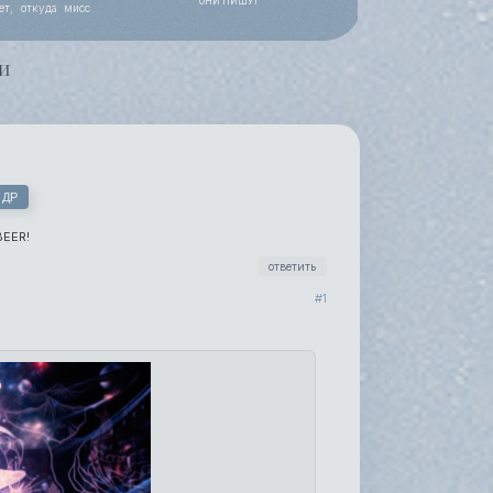
ОНИ ПИШУТ
ет, откуда мисс
 работы, уже все
и
 ДР
BEER!
ответить
1