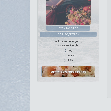
EVENING STOP
ВАШ ВОДИТЕЛЬ
we'll never be as young
as we are tonight
190
+1982
999
summer adventures are here