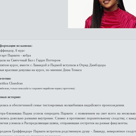
формация из канона:
иффиндор, 6 курс
гарт Парвати - кобра
дила на Святочный Бал с Гарри Поттером
пятом курсе, вместе с Лавандой и Падмой вступила в Отряд Дамблдора
ая красивая девушка на курсе, по мнению Дина Томаса
ототип:
rithra Chandran
нябельно, только пожалуйста сохраните индийские корни у прототипа)
чная история:
дилась в обеспеченной семье чистокровных волшебников индийского проихождения.
стра-близняшка Падма успела опередить Парвати с появлением на свет всего на несколь
зались довольно разными внутренне. Словно в противовес поразительному сходству, с каж
личия уловила и Распределяющая шляпа, отправившая сестричек на разные факультеты.
родном Гриффиндоре Парвати встретила родственную душу - Лаванду, невероятное сходств