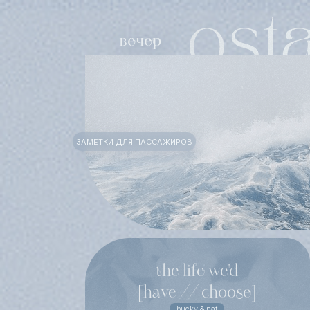
ЗАМЕТКИ ДЛЯ ПАССАЖИРОВ
the life we'd
[have // choose]
bucky & nat