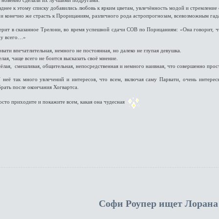
мгновенно сделали их лучшими подругами.
днее к этому списку добавились любовь к ярким цветам, увлечённость модой и стремление 
и конечно же страсть к Прорицаниям, различного рода астропрогнозам, всевозможным гад
ит в сказанное Трелони, во время успешной сдачи СОВ по Порицаниям: «Она говорит, что
чу всего…»
вати впечатлительная, немного не постоянная, но далеко не глупая девушка.
лая, чаще всего не боится высказать своё мнение.
ёлая, смешливая, общительная, непосредственная и немного наивная, что совершенно про
неё так много увлечений и интересов, что всем, включая саму Парвати, очень интерес
рать после окончания Хогвартса.
сто приходите и покажите всем, какая она чудесная
Софи Роупер ищет Лорана