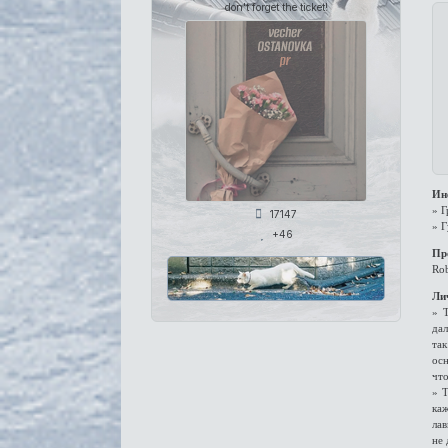
don't forget the ticket!
Ин
» 
17147
» 
+46
Пр
Ro
Ли
» 
дал
так
осн
что
» Т
ка
лав
не 