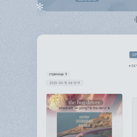
СР
»
ВЕ
страница:
1
2025-03-15 09:13:11
the bus driver
where are we going? to the stars! ★