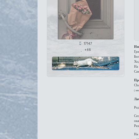
17147
Ин
+46
Гр
Бог
Хо
На 
Сам
Пр
Cha
( ме
Ли
Ро
Се
ока
Раз
На 