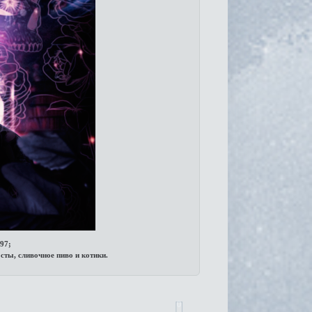
97;
ты, сливочное пиво и котики.
0