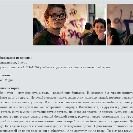
формация из канона:
Гриффиндор, 6 курс
Гулял по школе в 1993–1994 учебном году вместе с Бенджамином Слейтером
ототип:
bin Migne
чная история:
Твой отец – магл-француз, а мать – волшебница-британка. И, казалось бы, что их план
ёким друг от друга. Но судьба решает иначе, сводя этих молодых людей, которые решают 
 нравится слушать эту сказку. И о том, как спасаясь от злых темных волшебников, твои
овали пансионат для таких же потерянных и ищущих. Волшебников, их друзей и родных маг
 готовы жить в мире и согласии друг с другом, но которым просто не повезло иметь свой д
ы рос в этих стенах словно в одной большой семье, радуясь новым постояльцам, и с гру
ждый мог поделиться великим множеством историй, которые были жутко интересными. Да
ку. Твоя буйная фантазия сама могла дорисовать нужные детали. Одно только оставалось не
делил людей не по их положении в обществе, не по достатку, не по крови. Ты был рад всем