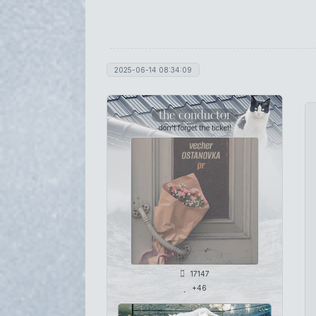
2025-06-14 08:34:09
the conductor
don't forget the ticket!
17147
+46