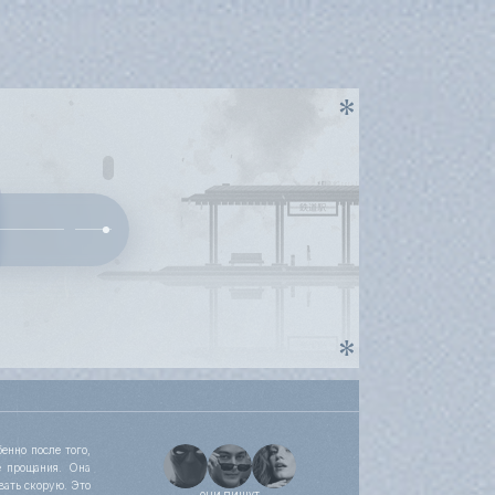
енно после того,
е прощания. Она
вать скорую. Это