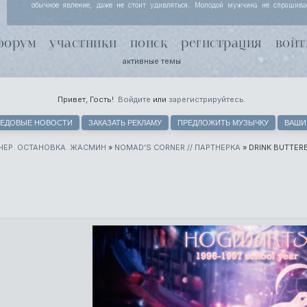
обычное явление, даже не стоит удивляться. Молодой мужчина не спрашива
Йоргенсен узнала, просто кивает, потому что за несколько месяцев совместной
поняли, что чутью незнакомки лучше доверять. Хель чуть хмурится.
форум
участники
поиск
регистрация
войт
активные темы
Привет, Гость!
Войдите
или
зарегистрируйтесь
.
ЕДОВЫЕ НОВОСТИ
ЗАКАЗАТЬ РЕКЛАМУ
ПРЕДЛОЖИТЬ МУЗЫЧКУ
ВАШИ
ЧЕР. ОСТАНОВКА. ЖАСМИН
»
NOMAD’S CORNER // ПАРТНЕРКА
»
DRINK BUTTER