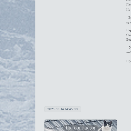
- 
Поз
Ну 
Вер
ку
Пар
Сме
Вес
У 
выб
Про
2025-10-14 14:45:00
the conductor