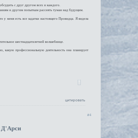
обсудить с друг другом всех и каждого.
аниям и другим попыткам рассеять туман над будущим.
 у меня есть все задатки настоящего Провидца. Я видела
стительное шестнадцатилетней волшебнице.
но, какую профессиональную деятельность она планирует
0
цитировать
4
 Д'Арси