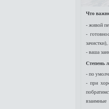
Что важно
- живой п
- готовно
зачистки),
- ваша заи
Степень л
- по умол
- при хо
побратимс
взаимные