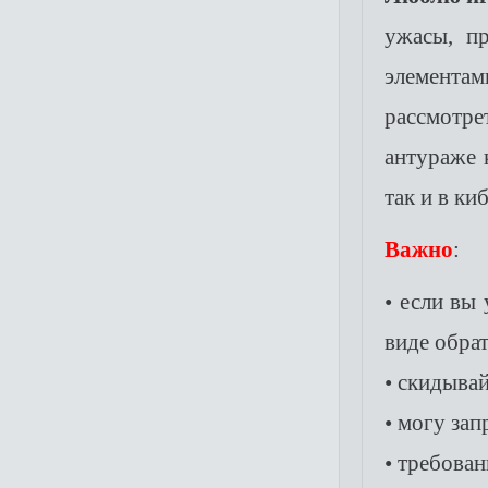
ужасы, пр
элемента
рассмотр
антураже 
так и в к
Важно
:
• если вы
виде обра
• скидывай
• могу зап
• требован