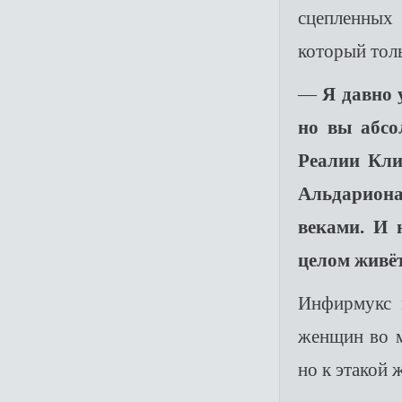
сцепленных
который тол
—
Я давно 
но вы абсо
Реалии Кли
Альдариона
веками. И 
целом живёт
Инфирмукс п
женщин во м
но к этакой 