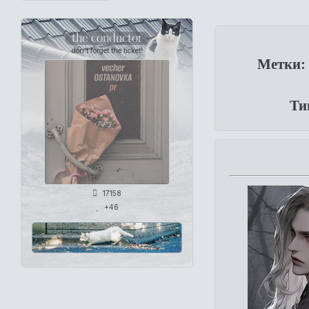
the conductor
don't forget the ticket!
Метки:
Ти
17158
+46