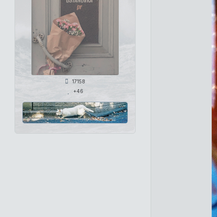
17158
+46