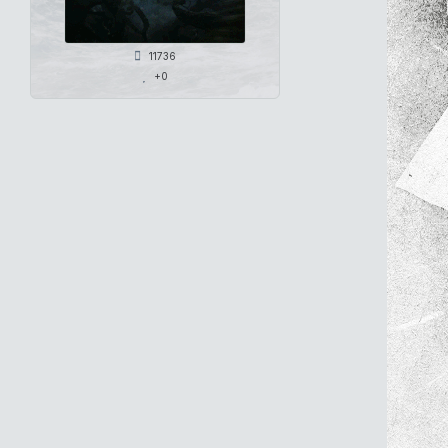
11736
+0