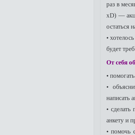
раз в меся
xD) — акц
остаться 
• хотелось
будет тре
От себя о
• помогат
• объясн
написать а
• сделать
анкету и п
• помочь 