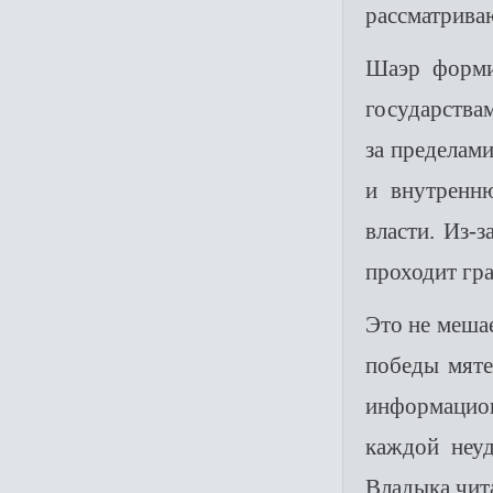
рассматрива
Шаэр форми
государствам
за пределам
и внутренн
власти. Из-
проходит гр
Это не мешае
победы мяте
информацион
каждой неуд
Владыка чит