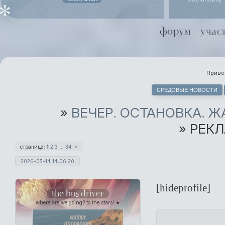
похоронного
даже не ст
Йоргенсен
форум
учас
совместной 
Хель чуть х
Привет
СРЕДОВЫЕ НОВОСТИ
»
ВЕЧЕР. ОСТАНОВКА. 
»
РЕКЛ
страница:
1
2
3
…
34
»
2026-05-14 14:06:20
[hideprofile]
the bus driver
where are we going? to the stars! ★