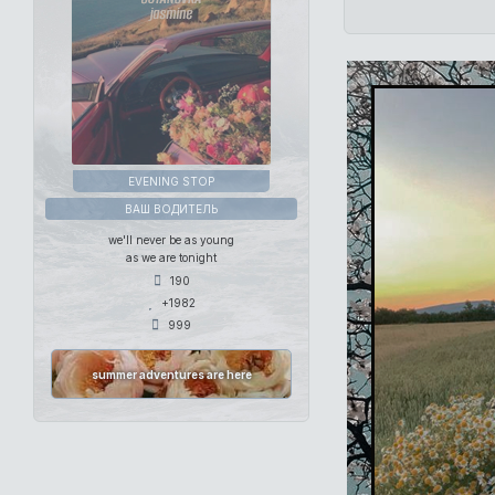
EVENING STOP
ВАШ ВОДИТЕЛЬ
we'll never be as young
as we are tonight
190
+1982
999
summer adventures are here