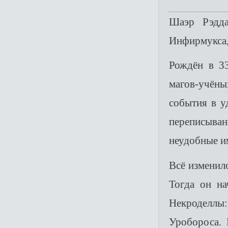
Шаэр Рэдд
Инфирмукса,
Рождён в 3
магов-учёны
события в у
переписыва
неудобные им
Всё изменил
Тогда он н
Некроделлы:
Уробороса.