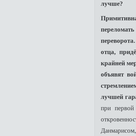
лучше?
Примитивн
переломат
переворота.
отца, прид
крайней мер
объявят во
стремлением
лучшей гар
при первой
откровенно
Данмарисом