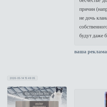
бесчестье д
причин (нап
не дочь клан
собственног
будут даже б
ваша реклама
2026-05-14 15:49:05
the conductor
don't forget the ticket!