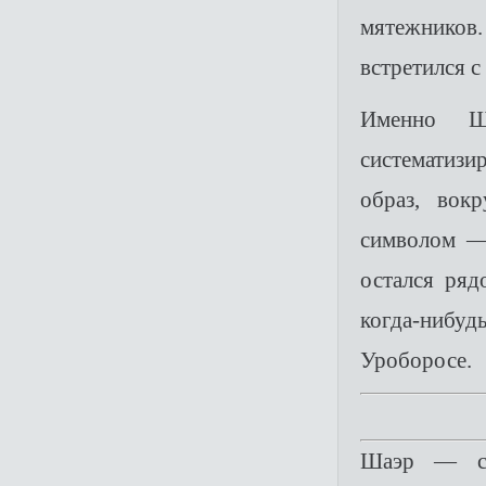
мятежников.
встретился 
Именно Ш
систематизи
образ, вок
символом —
остался ряд
когда‑нибу
Уроборосе.
Шаэр — со