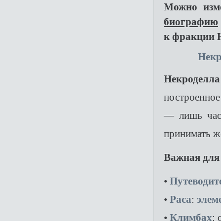
Можно изм
биографию
к фракции 
Некр
Некроделла
построенное
— лишь част
принимать ж
Важная для
•
Путеводит
•
Раса
:
элем
•
Климбах
: