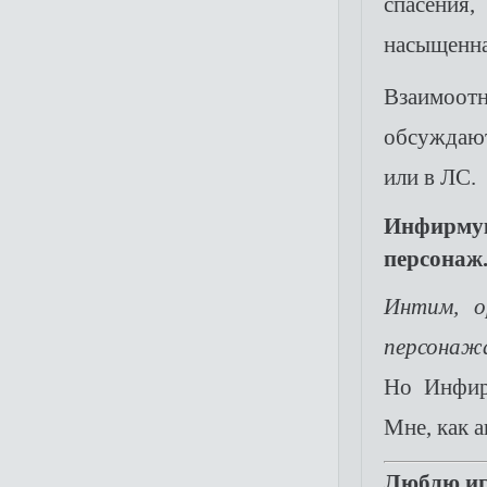
спасения,
насыщенна
Взаимоотн
обсуждают
или в ЛС.
Инфирмук
персонаж
Интим, о
персонажа
Но Инфир
Мне, как а
Люблю иг