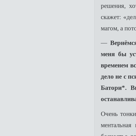
решения, хо
скажет: «де
магом, а пот
—
Вернёмс
меня бы ус
временем вс
дело не с п
Батори*. В
останавлива
Очень тонки
ментальная