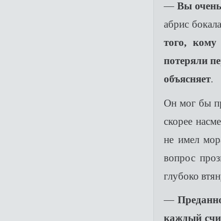
—
Вы очен
абрис бокал
того, кому
потеряли пе
объясняет
.
Он мог бы п
скорее насм
не имел мор
вопрос проз
глубоко втян
—
Преданно
каждый счит