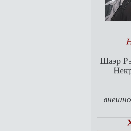
Н
Шаэр Рэ
Нек
внешно