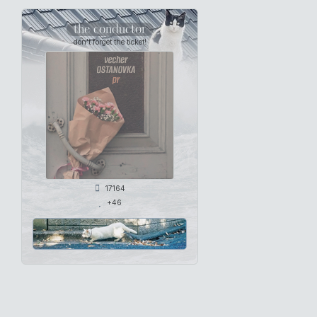
the conductor
don't forget the ticket!
17164
+46