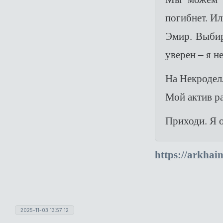
погибнет. Ил
Эмир. Выбир
уверен – я н
На Некроделл
Мой актив р
Приходи. Я о
https://arkha
2025-11-03 13:57:12