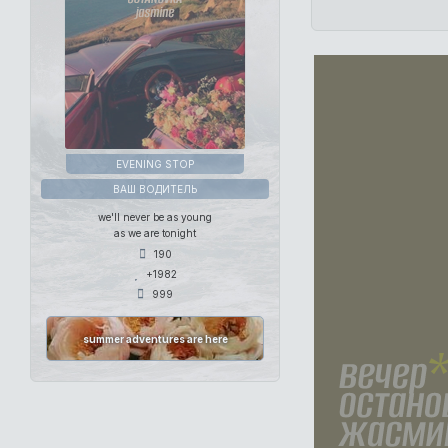
EVENING STOP
ВАШ ВОДИТЕЛЬ
we'll never be as young
as we are tonight
190
+1982
999
summer adventures are here