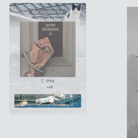
the conductor
don't forget the ticket!
17164
+46