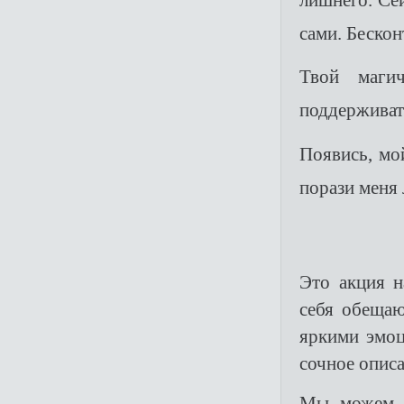
лишнего. Сей
сами. Бескон
Твой маги
поддерживат
Появись, мо
порази меня
Это акция н
себя обеща
яркими эмоц
сочное описа
Мы можем с