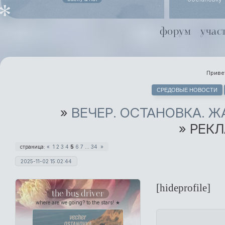
похоронного
даже не ст
Йоргенсен
форум
учас
совместной 
Хель чуть х
Привет
СРЕДОВЫЕ НОВОСТИ
»
ВЕЧЕР. ОСТАНОВКА. 
»
РЕКЛ
страница:
«
1
2
3
4
5
6
7
…
34
»
2025-11-02 15:02:44
[hideprofile]
the bus driver
where are we going? to the stars! ★