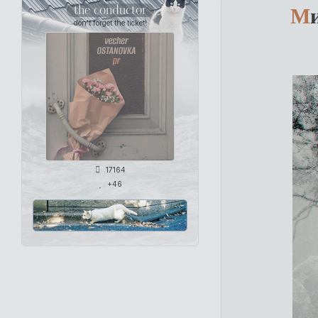
М
the conductor
don't forget the ticket!
17164
+46