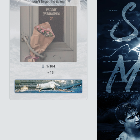
don't forget the ticket!
17164
+46