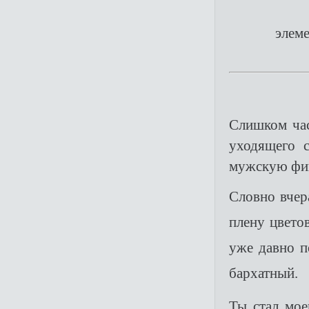
элеме
Слишком час
уходящего 
мужскую фиг
Словно вчер
плену цвето
уже давно п
бархатный.
Ты стал мое