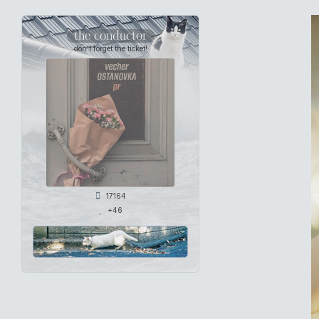
the conductor
don't forget the ticket!
17164
+46