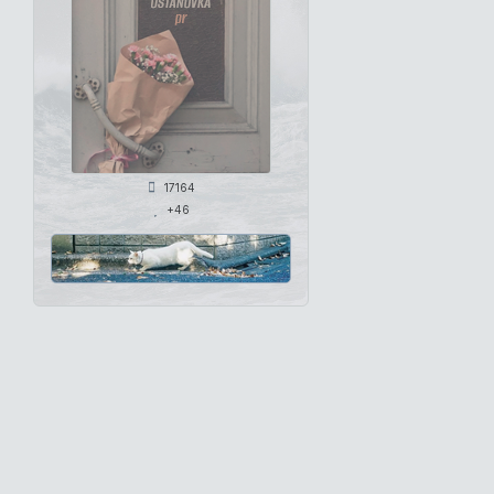
17164
+46