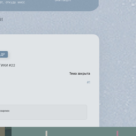
ОНИ ПИШУТ
ет, откуда мисс
 работы, уже все
и
 ДР
ИКИ #22
Тема закрыта
1
ающими