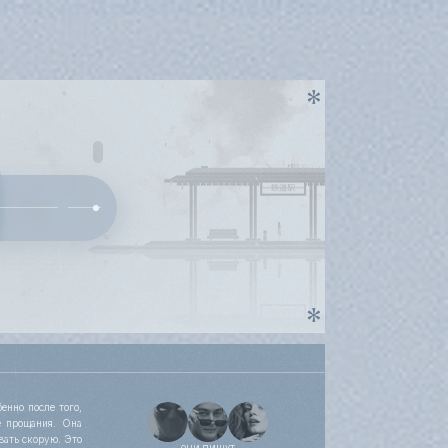
енно после того,
е прощания. Она
вать скорую. Это