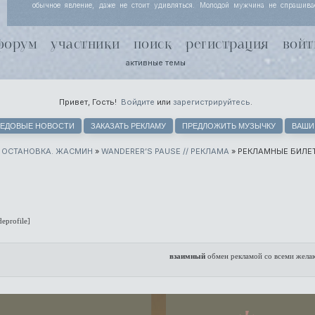
обычное явление, даже не стоит удивляться. Молодой мужчина не спрашива
Йоргенсен узнала, просто кивает, потому что за несколько месяцев совместной
поняли, что чутью незнакомки лучше доверять. Хель чуть хмурится.
форум
участники
поиск
регистрация
войт
активные темы
Привет, Гость!
Войдите
или
зарегистрируйтесь
.
ЕДОВЫЕ НОВОСТИ
ЗАКАЗАТЬ РЕКЛАМУ
ПРЕДЛОЖИТЬ МУЗЫЧКУ
ВАШИ
. ОСТАНОВКА. ЖАСМИН
»
WANDERER’S PAUSE // РЕКЛАМА
»
РЕКЛАМНЫЕ БИЛЕТ
deprofile]
взаимный
обмен рекламой со всеми жел