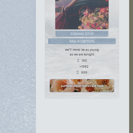
EVENING STOP
ВАШ ВОДИТЕЛЬ
we'll never be as young
as we are tonight
190
+1982
999
summer adventures are here