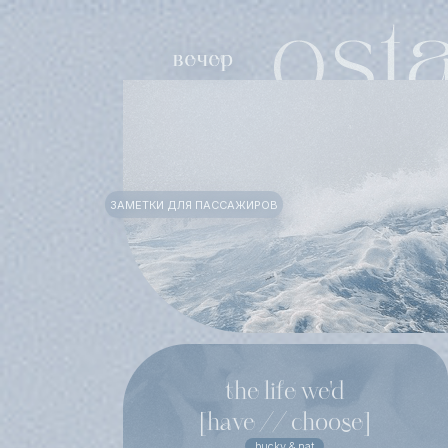
ЗАМЕТКИ ДЛЯ ПАССАЖИРОВ
the life we'd
[have // choose]
bucky & nat