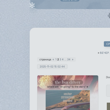
СР
»
ВЕЧЕР
страница:
«
1
2
3
4
…
34
»
2025-11-02 15:02:44
[hi
the bus driver
where are we going? to the stars! ★