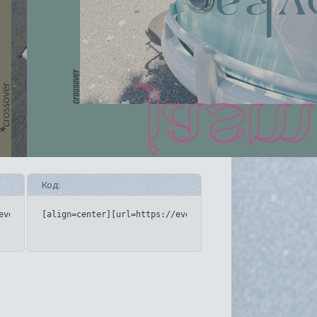
Код:
upforme.ru/uploads/001c/6e/7e/17/723865.png[/img][/url][/align]
eveningstop.rusff.me/][img]https://upforme.ru/uploads/001c/6e/7e
[align=center][url=https://eveningstop.rusff.me/][img]h