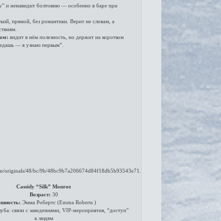
” и ненавидит болтовню — особенно в баре при
кий, прямой, без романтики. Верит не словам, а
ствиям.
сом:
видит в нём полезность, но держит на коротком
редашь — я узнаю первым”.
Cassidy “Silk” Monroe
Возраст:
30
ешность:
Эмма Робертс (Emma Roberts )
уба: связи с заведениями, VIP-мероприятия, “доступ”
к людям