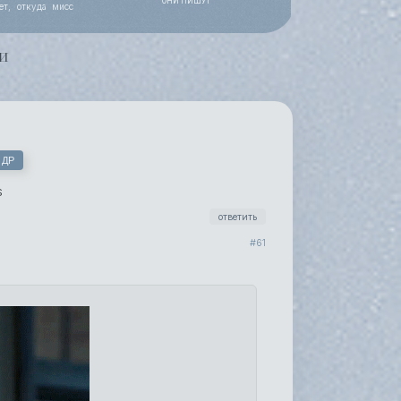
ОНИ ПИШУТ
ет, откуда мисс
 работы, уже все
и
 ДР
S
ответить
61