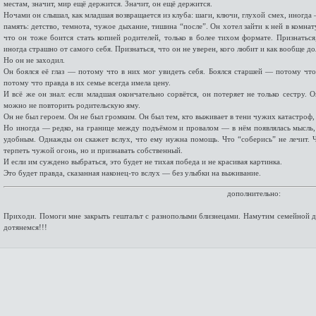
местам, значит, мир ещё держится. Значит, он ещё держится.
Ночами он слышал, как младшая возвращается из клуба: шаги, ключи, глухой смех, иногда
память: детство, темнота, чужое дыхание, тишина “после”. Он хотел зайти к ней в комнат
что он тоже боится стать копией родителей, только в более тихом формате. Признаться
иногда страшно от самого себя. Признаться, что он не уверен, кого любит и как вообще д
Но он не заходил.
Он боялся её глаз — потому что в них мог увидеть себя. Боялся старшей — потому чт
потому что правда в их семье всегда имела цену.
И всё же он знал: если младшая окончательно сорвётся, он потеряет не только сестру. 
можно не повторить родительскую яму.
Он не был героем. Он не был громким. Он был тем, кто выживает в тени чужих катастроф, д
Но иногда — редко, на границе между подъёмом и провалом — в нём появлялась мысль, 
удобным. Однажды он скажет вслух, что ему нужна помощь. Что “соберись” не лечит. Ч
терпеть чужой огонь, но и признавать собственный.
И если им суждено выбраться, это будет не тихая победа и не красивая картинка.
Это будет правда, сказанная наконец-то вслух — без улыбки на выживание.
дополнительно:
Приходи. Помоги мне закрыть гештальт с разнополыми близнецами. Намутим семейной др
дотянемся!!!