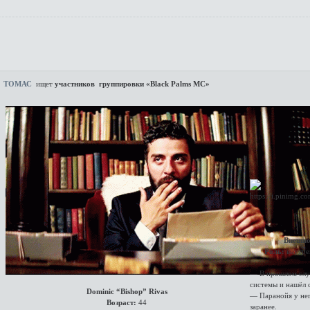
ТОМАС
ищет
участников группировки «Black Palms MC»
Внешно
Роль:
внутре
— В прошлом служ
системы и нашёл с
Dominic “Bishop” Rivas
— Паранойя у него
Возраст:
44
заранее.