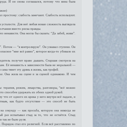
труда. И он снова соглашался, потому что вина была
ыжие)
ил простому: слабость замечают. Слабость используют.
з усталости. Для неё любая новая сложность выглядела
олчания вместо риска правды.
ез ненависти. Она могла бы сказать: “Да забей, живи”.
у”. Потом — “я контролирую”. Он узнавал ступени. Он
 опасное “мне всё равно”, которое когда-то убивало их
едитель получит право дышать. Старшая смотрела на
кам. Её ненависть к зависимости была не моральной —
сама тянет эту дрянь в жизнь, как трофей.
же. Она жила на сцене и за сценой одинаково. И чем
: терапия, режим, лекарства, разговоры, “всё можно
 что способен удержать их обеих одной рукой.
у что от одного их крика у него внутри всё падало, и
тным, как будто отсутствие — это способ не быть
о на секунду — как просьба, которую она никогда не
ый раз испытывал стыд за то, что не остаётся. Стыд
и так не было руля.
. Порядок стал его религией. Если всё расставлено по