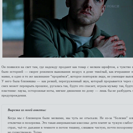
РОКСИ
ищет
бр
Он появился на свет там, где надежду продают как товар с мелким шрифтом, а чувство 
было историей — скорее режимом выживания: воздух в доме тяжёлый, как вчерашние п
маяки, и одно и то же заклинание “прорвёмся”, которое повторяли люди, не умеющие выпл
У него была близняшка — как резкий, перегруженный звук, который прорывается через 
смех может перекрыть прошлое, ругалась так, будто это спасает, играла музыку так, буд
пластинке: паузы, осторожные ноты, мягкие движения по дому — лишь бы не разбудить м
предупреждения.
Вырезка из моей анкеты:
Когда мы с близнецом были мелкими, мы чуть не отъехали. Не из-за “болезни” или
отключки и похеризма. Это такая американская классика: дети платят за чужую слаб
страх, чьё-то дыхание в темноте и потом тишину, слишком чистую, почти похоронну
не существовало. Точка.