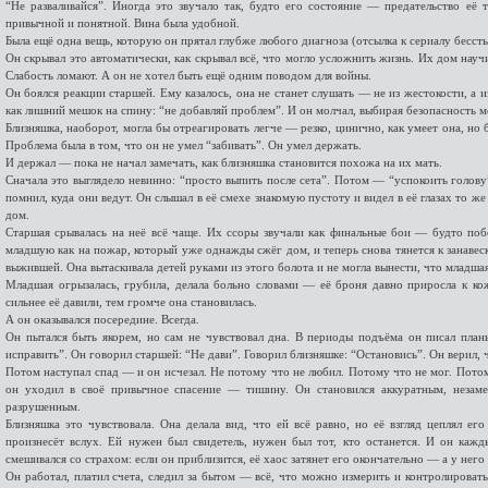
“Не разваливайся”. Иногда это звучало так, будто его состояние — предательство её 
привычной и понятной. Вина была удобной.
Была ещё одна вещь, которую он прятал глубже любого диагноза (отсылка к сериалу бесст
Он скрывал это автоматически, как скрывал всё, что могло усложнить жизнь. Их дом науч
Слабость ломают. А он не хотел быть ещё одним поводом для войны.
Он боялся реакции старшей. Ему казалось, она не станет слушать — не из жестокости, а и
как лишний мешок на спину: “не добавляй проблем”. И он молчал, выбирая безопасность м
Близняшка, наоборот, могла бы отреагировать легче — резко, цинично, как умеет она, но б
Проблема была в том, что он не умел “забивать”. Он умел держать.
И держал — пока не начал замечать, как близняшка становится похожа на их мать.
Сначала это выглядело невинно: “просто выпить после сета”. Потом — “успокоить голов
помнил, куда они ведут. Он слышал в её смехе знакомую пустоту и видел в её глазах то же
дом.
Старшая срывалась на неё всё чаще. Их ссоры звучали как финальные бои — будто поб
младшую как на пожар, который уже однажды сжёг дом, и теперь снова тянется к занавес
выжившей. Она вытаскивала детей руками из этого болота и не могла вынести, что младшая 
Младшая огрызалась, грубила, делала больно словами — её броня давно приросла к ко
сильнее её давили, тем громче она становилась.
А он оказывался посередине. Всегда.
Он пытался быть якорем, но сам не чувствовал дна. В периоды подъёма он писал планы
исправить”. Он говорил старшей: “Не дави”. Говорил близняшке: “Остановись”. Он верил,
Потом наступал спад — и он исчезал. Не потому что не любил. Потому что не мог. Потом
он уходил в своё привычное спасение — тишину. Он становился аккуратным, незаме
разрушенным.
Близняшка это чувствовала. Она делала вид, что ей всё равно, но её взгляд цеплял ег
произнесёт вслух. Ей нужен был свидетель, нужен был тот, кто останется. И он кажд
смешивался со страхом: если он приблизится, её хаос затянет его окончательно — а у него 
Он работал, платил счета, следил за бытом — всё, что можно измерить и контролировать