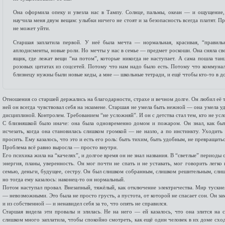
Она оформила опеку и увезла нас в Тампу. Солнце, пальмы, океан — и ощущение, 
научила меня двум вещам: улыбки ничего не стоят и за безопасность всегда платят. П
не может уйти.
Старшая заплатила первой. У неё была мечта — нормальная, красивая, “правильн
аплодисменты, новые роли. Но мечты у нас в семье — предмет роскоши. Она сняла св
ящик, где лежат вещи “на потом”, которые никогда не наступает. А сама пошла тан
розовых цитатах из соцсетей. Потому что нам надо было есть. Потому что коммуна
близнецу нужны были новые кеды, а мне — школьные тетради, и ещё чтобы кто-то в до
Отношения со старшей держались на благодарности, страхе и вечном долге. Он любил её та
ней он всегда чувствовал себя на экзамене. Старшая не умела быть нежной — она умела 
дисциплиной. Контролем. Требованием “не усложняй”. И он с детства стал тем, кто не усл
С близняшкой было иначе: она была одновременно домом и пожаром. Он знал, как быть
исчезать, когда она становилась слишком громкой — не назло, а по инстинкту. Уходить
просить. Ему казалось, что это и есть его роль: быть тихим, быть удобным, не превращать
Проблема всё равно выросла — просто внутри.
Его психика жила на “качелях”, и долгое время он не знал названия. В “светлые” периоды
энергия, планы, уверенность. Он мог почти не спать и не уставать, мог говорить легко 
семью, деньги, будущее, сестру. Он был слишком собранным, слишком решительным, слиш
но тогда ему казалось: наконец-то он нормальный.
Потом наступал провал. Внезапный, тяжёлый, как отключение электричества. Мир тускне
— невозможными. Это была не просто грусть, а пустота, от которой не спасает сон. Он за
и из собственной — и ненавидел себя за то, что опять не справился.
Старшая видела эти провалы и злилась. Не на него — ей казалось, что она злится на 
слишком много заплатила, чтобы спокойно смотреть, как ещё один человек в их доме сход