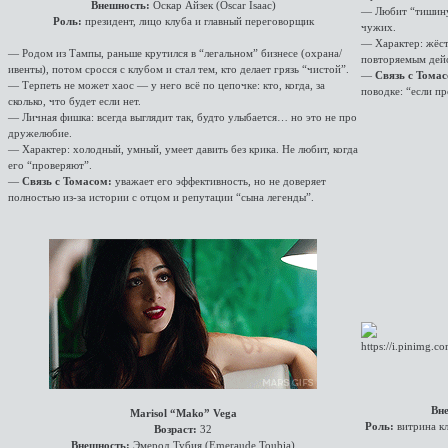
Внешность:
Оскар Айзек (Oscar Isaac)
— Любит “тишину
Роль:
президент, лицо клуба и главный переговорщик
чужих.
— Характер: жёст
— Родом из Тампы, раньше крутился в “легальном” бизнесе (охрана/
повторяемым дей
ивенты), потом сросся с клубом и стал тем, кто делает грязь “чистой”.
—
Связь с Тома
— Терпеть не может хаос — у него всё по цепочке: кто, когда, за
поводке: “если п
сколько, что будет если нет.
— Личная фишка: всегда выглядит так, будто улыбается… но это не про
дружелюбие.
— Характер: холодный, умный, умеет давить без крика. Не любит, когда
его “проверяют”.
—
Связь с Томасом:
уважает его эффективность, но не доверяет
полностью из-за истории с отцом и репутации “сына легенды”.
Вн
Marisol “Mako” Vega
Роль:
витрина кл
Возраст:
32
Внешность:
Эмерод Тубия (Emeraude Toubia)