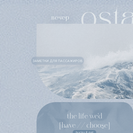
ЗАМЕТКИ ДЛЯ ПАССАЖИРОВ
the life we'd
[have // choose]
bucky & nat