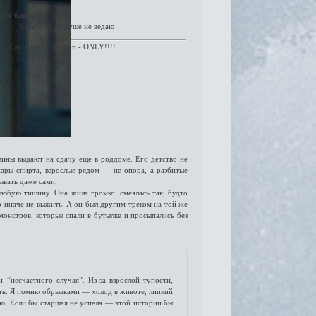
ата-близнеца
... Кейн - 24 - в душе не ведаю
Cameron Monaghan - ONLY!!!!
вины выдают на сдачу ещё в роддоме. Его детство не
ары спирта, взрослые рядом — не опора, а разбитые
ывать даже сами.
любую тишину. Она жила громко: смеялась так, будто
то иначе не выжить. А он был другим треком на той же
онстров, которые спали в бутылке и просыпались без
 “несчастного случая”. Из-за взрослой тупости,
ость. Я помню обрывками — холод в животе, липкий
ю. Если бы старшая не успела — этой истории бы