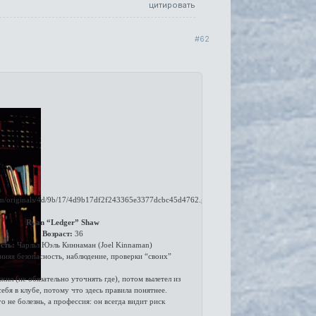
цитировать
62
Ryan “Ledger” Shaw
Возраст:
36
сть:
Чарльз Юэль Киннаман (Joel Kinnaman)
нняя безопасность, наблюдение, проверки “своих”
ил (не обязательно уточнять где), потом вылетел из
ебя в клубе, потому что здесь правила понятнее.
 не болезнь, а профессия: он всегда видит риск