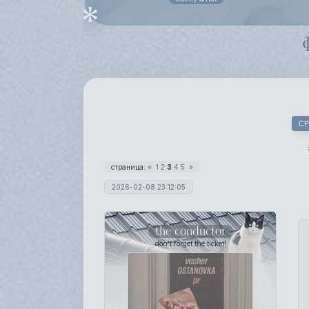
СР
страница:
«
1
2
3
4
5
»
2026-02-08 23:12:05
the conductor
don't forget the ticket!