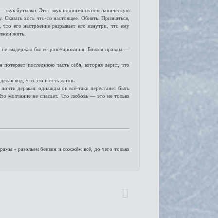
 — звук бутылки. Этот звук поднимал в нём паническую
у. Сказать хоть что-то настоящее. Обнять. Признаться,
, что его настроение разрывает его изнутри, что ему
олжен жить.
о не выдержал бы её разочарования. Боялся правды —
Он потеряет последнюю часть себя, которая верит, что
елая вид, что это и есть жизнь.
почти дерзкая: однажды он всё-таки перестанет быть
то молчание не спасает. Что любовь — это не только
амы - разольем бензин и сожжём всё, до чего только
0