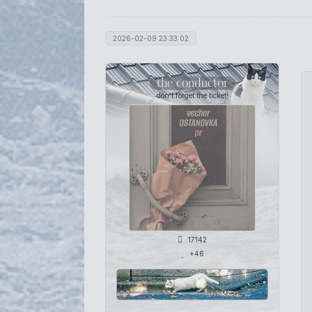
2026-02-09 23:33:02
the conductor
don't forget the ticket!
17142
+46