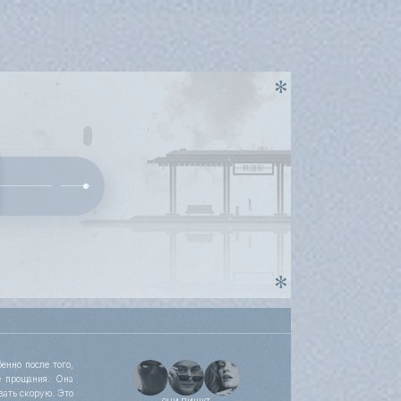
енно после того,
е прощания. Она
вать скорую. Это