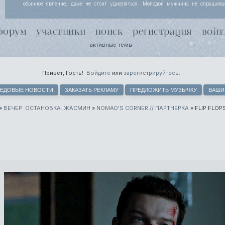
обычное явление, даже не стоит удивляться. Молодой мужчина не спрашива
Йоргенсен узнала, просто кивает, потому что за несколько месяцев совместной
поняли, что чутью незнакомки лучше доверять. Хель чуть хмурится.
форум
участники
поиск
регистрация
войт
активные темы
Привет, Гость!
Войдите
или
зарегистрируйтесь
.
ЕДОВЫЕ НОВОСТИ
ЗАКАЗАТЬ РЕКЛАМУ
ПРЕДЛОЖИТЬ МУЗЫЧКУ
ВАШИ
»
ВЕЧЕР. ОСТАНОВКА. ЖАСМИН
»
NOMAD’S CORNER // ПАРТНЕРКА
»
FLIP FLOP