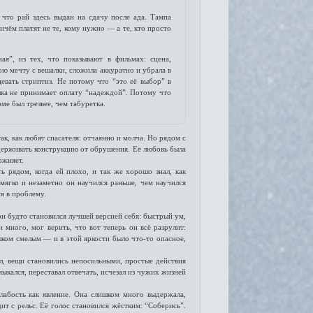
что рай здесь выдан на сдачу после ада. Тампа
ричём платят не те, кому нужно — а те, кто просто
ая”, из тех, что показывают в фильмах: сцена,
ою мечту с вешалки, сложила аккуратно и убрала в
цевать стриптиз. Не потому что “это её выбор” в
лка не принимает оплату “надеждой”. Потому что
ме был трезвее, чем табуретка.
к, как любят спасателя: отчаянно и молча. Но рядом с
удерживать конструкцию от обрушения. Её любовь была
ожняет.
 рядом, когда ей плохо, и так же хорошо знал, как
 мягко и незаметно он научился раньше, чем научился
ся в проблему.
 он будто становился лучшей версией себя: быстрый ум,
и много, мог верить, что вот теперь он всё разрулит:
ком смелым — и в этой яркости было что-то опасное,
л, вещи становились непосильными, простые действия
мыкался, переставал отвечать, исчезал из чужих жизней
слабость как явление. Она слишком много выдержала,
ит с рельс. Её голос становился жёстким: “Соберись”.