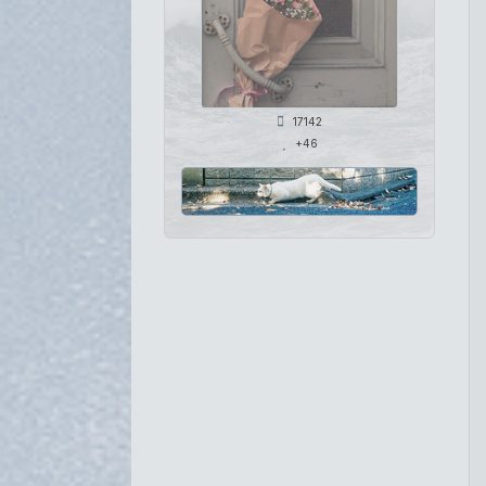
17142
+46