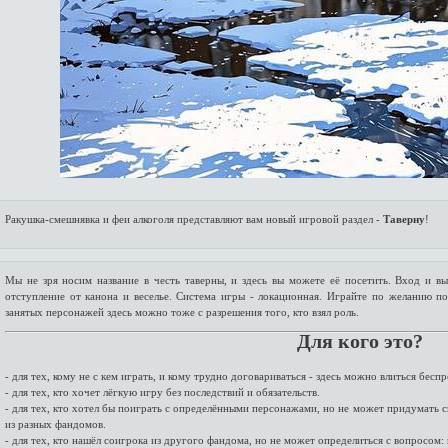
Ракушка-смешнявка и феи алкоголя представляют вам новый игровой раздел -
Таверну
!
Мы не зря носим название в честь таверны, и здесь вы можете её посетить. Вход и 
отступление от канона и веселье. Система игры - локационная. Играйте по желанию п
занятых персонажей здесь можно тоже с разрешения того, кто взял роль.
Для кого это?
- для тех, кому не с кем играть, и кому трудно договариваться - здесь можно влиться бес
- для тех, кто хочет лёгкую игру без последствий и обязательств.
- для тех, кто хотел бы поиграть с определёнными персонажами, но не может придумать 
из разных фандомов.
- для тех, кто нашёл соигрока из другого фандома, но не может определиться с вопросом: к