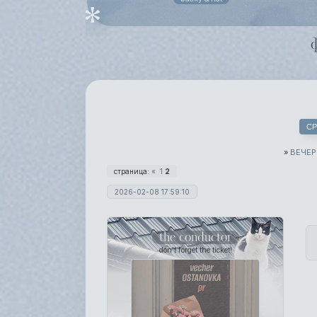
СР
»
ВЕЧЕР
страница:
«
1
2
2026-02-08 17:59:10
the conductor
don't forget the ticket!