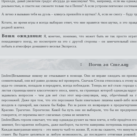
Приходи, давай увеличим градус абсурда до максимума! Что, например, если мы однажд
реальностью, и спасти нас сможете только ты и Пеппи? А если устроим певческое состязан
А лично я вызываю тебя на дуэль – клянусь превзойти в шутках! А, если не смогу – буду тр
Кстати, во время игры я всегда выбираю ответ, что мне нравятся твои шутки, и это прав
родной залетел.
Я, конечно, понимаю, что может быть не так просто играт
Ваши ожидания:
покидающего поезд, но посмотрите на это с другой стороны – он замечательный спо
побыть в атмосфере домашнего веселья Экспресса.
Пост за Стеллу
[indent]Безымянные никому не отказывают в помощи. Они не вправе ожидать ни призна
сомнительный, они всё равно должны всё проверить. Сначала Стелла относилась к этому 
куда-то спешили, попадали в передряги, всегда побеждали. Теперь же всё стало гораздо
листая страницы книги классического эпоса, книги, на страницах которой однажды вдруг
задавалась вопросом - чем для неё стал этот мир-симуляция, мир, обречённый на 
персонажей. Даже при том, что эти персонажи были изначально лишены какой-либо воз
входила в сценарий, как сказала бы Кафка. Раз за разом их возвращало к предначертанн
Красиво. Трагично. Героически. Какой бы путь они ни выбирали, что бы ни предприним
говорится, от перемены мест слагаемых сумма не меняется.
[indent]Быть героем означает, что мир однажды рухнет на твои плечи, и тебе придётся ег
заменит, без гарантии победить, даже наоборот, ты почти наверняка потерпишь поражение,
Каждая выигранная минута – это минута чьей-то жизни. И, если вы скажете, что минуты н
станет. Вы будете цепляться за любую возможность, до последнего оттягивая роковой