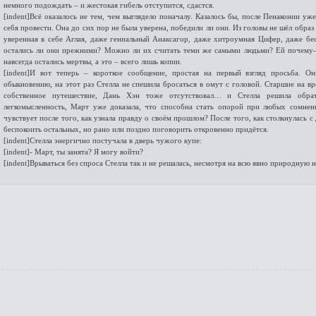
немного подождать – и жестокая гибель отступится, сдастся.
[indent]Всё оказалось не тем, чем выглядело поначалу. Казалось бы, после Пенаконии у
себя провести. Она до сих пор не была уверена, победили ли они. Из головы не шёл образ
уверенная в себе Аглая, даже гениальный Анаксагор, даже хитроумная Цифер, даже бе
остались ли они прежними? Можно ли их считать теми же самыми людьми? Ей почему-т
навсегда остались мертвы, а это – всего лишь копии.
[indent]И вот теперь – короткое сообщение, простая на первый взгляд просьба. О
обыкновению, на этот раз Стелла не спешила бросаться в омут с головой. Старшие на вр
собственное путешествие, Дань Хэн тоже отсутствовал… и Стелла решила обра
легкомысленность, Март уже доказала, что способна стать опорой при любых сомнени
чувствует после того, как узнала правду о своём прошлом? После того, как столкнулась 
беспокоить остальных, но рано или поздно поговорить откровенно придётся.
[indent]Стелла энергично постучала в дверь чужого купе:
[indent]- Март, ты занята? Я могу войти?
[indent]Врываться без спроса Стелла так и не решалась, несмотря на всю явно природную н