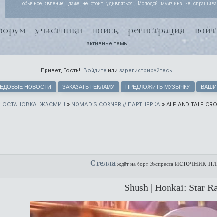
обычное явление, даже не стоит удивляться. Молодой мужчина не спрашива
Йоргенсен узнала, просто кивает, потому что за несколько месяцев совместной
поняли, что чутью незнакомки лучше доверять. Хель чуть хмурится.
форум
участники
поиск
регистрация
войт
активные темы
Привет, Гость!
Войдите
или
зарегистрируйтесь
.
ЕДОВЫЕ НОВОСТИ
ЗАКАЗАТЬ РЕКЛАМУ
ПРЕДЛОЖИТЬ МУЗЫЧКУ
ВАШИ
. ОСТАНОВКА. ЖАСМИН
»
NOMAD’S CORNER // ПАРТНЕРКА
»
ALE AND TALE CR
Стелла
источник пл
ждёт на борт Экспресса
Shush | Honkai: Star Ra