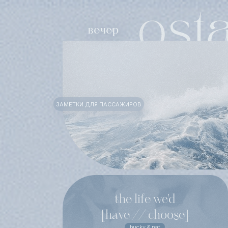
ЗАМЕТКИ ДЛЯ ПАССАЖИРОВ
the life we'd
[have // choose]
bucky & nat