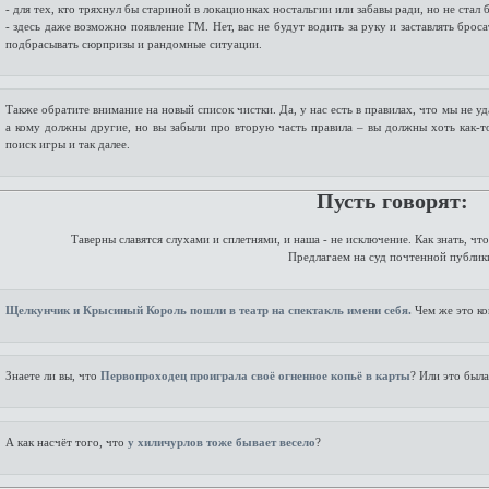
- для тех, кто тряхнул бы стариной в локационках ностальгии или забавы ради, но не стал б
- здесь даже возможно появление ГМ. Нет, вас не будут водить за руку и заставлять брос
подбрасывать сюрпризы и рандомные ситуации.
Также обратите внимание на новый список чистки. Да, у нас есть в правилах, что мы не уда
а кому должны другие, но вы забыли про вторую часть правила – вы должны хоть как-то 
поиск игры и так далее.
Пусть говорят:
Таверны славятся слухами и сплетнями, и наша - не исключение. Как знать, что 
Предлагаем на суд почтенной публик
Щелкунчик и Крысиный Король пошли в театр на спектакль имени себя.
Чем же это ко
Знаете ли вы, что
Первопроходец проиграла своё огненное копьё в карты
? Или это был
А как насчёт того, что
у хиличурлов тоже бывает весело
?