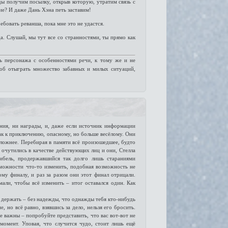
ы получим посылку, открыв которую, утратим связь с
ие? И даже Дань Хэна петь заставим!
ебовать реванша, пока мне это не удастся.
да. Слушай, мы тут все со странностями, ты прямо как
ь персонажа с особенностями речи, к тому же и не
соб отыграть множество забавных и милых ситуаций,
ния, ни награды, и, даже если источник информации
как к приключению, опасному, но больше весёлому. Они
 сложнее. Перебирая в памяти всё произошедшее, будто
 очутились в качестве действующих лиц и они, Стелла
гибель, продержавшийся так долго лишь стараниями
можности что-то изменить, подобная возможность не
ому финалу, и раз за разом они этот финал отрицали.
али, чтобы всё изменить – итог оставался один. Как
о держать – без надежды, что однажды тебя кто-нибудь
 но всё равно, взявшись за дело, нельзя его бросить.
е важны – попробуйте представить, что вас вот-вот не
 момент. Уповая, что случится чудо, стоит лишь ещё