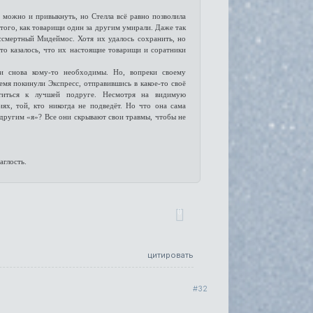
же можно и привыкнуть, но Стелла всё равно позволила
 того, как товарищи один за другим умирали. Даже так
ссмертный Мидеймос. Хотя их удалось сохранить, но
о казалось, что их настоящие товарищи и соратники
ни снова кому-то необходимы. Но, вопреки своему
емя покинули Экспресс, отправившись в какое-то своё
титься к лучшей подруге. Несмотря на видимую
ях, той, кто никогда не подведёт. Но что она сама
с другим «я»? Все они скрывают свои травмы, чтобы не
аглость.
0
цитировать
32