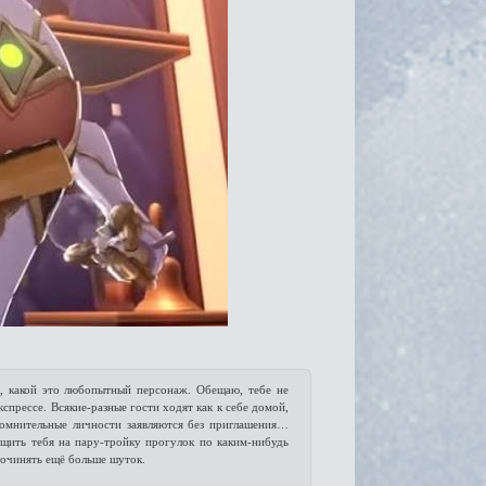
м, какой это любопытный персонаж. Обещаю, тебе не
спрессе. Всякие-разные гости ходят как к себе домой,
сомнительные личности заявляются без приглашения…
ащить тебя на пару-тройку прогулок по каким-нибудь
сочинять ещё больше шуток.