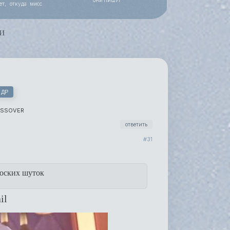
ОНИ ПИШУТ
ет, откуда мисс
 работы, уже все
и
 ДР
OSSOVER
ответить
31
оских шуток
il