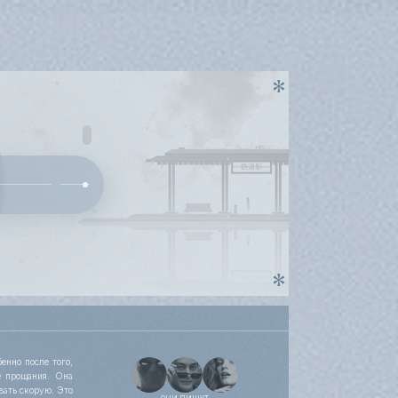
енно после того,
е прощания. Она
вать скорую. Это