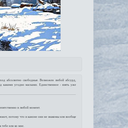
выход абсолютно свободные. Возможен любой абсурд,
од какими угодно масками. Единственное - взять уже
препятственно в любой момент.
сюжет, потому что в каноне они не знакомы или вообще
 тебе или ко мне.