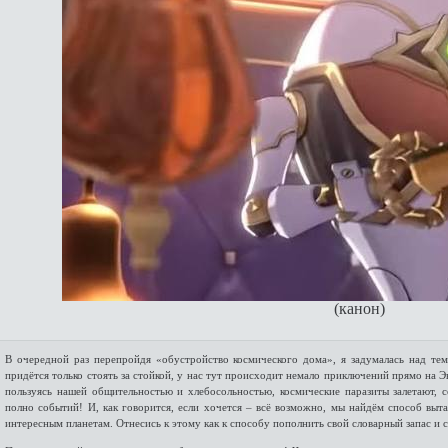
(канон)
В очередной раз перепройдя «обустройство космического дома», я задумалась над те
придётся только стоять за стойкой, у нас тут происходит немало приключений прямо на Эк
пользуясь нашей общительностью и хлебосольностью, космические паразиты залетают, 
полно событий! И, как говорится, если хочется – всё возможно, мы найдём способ выт
интересным планетам. Отнесись к этому как к способу пополнить свой словарный запас и 