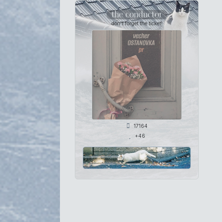
the conductor
don't forget the ticket!
17164
+46