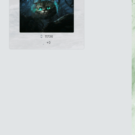
11736
+0