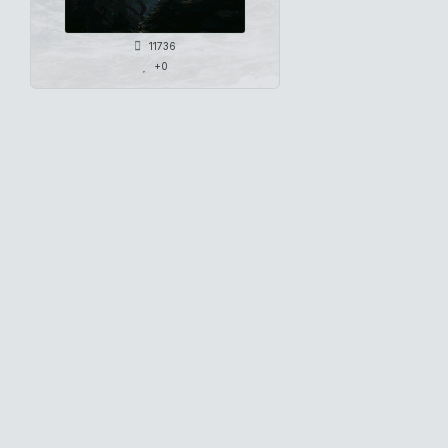
11736
+0