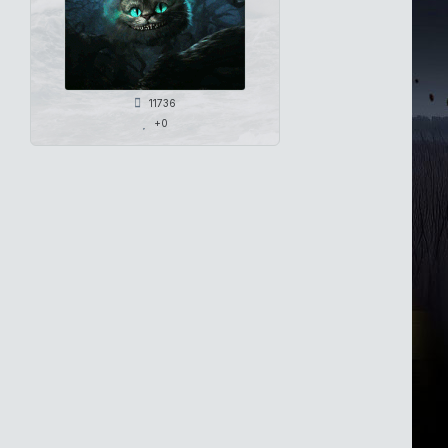
11736
+0