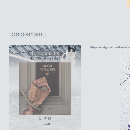
2025-09-04 11:39:53
https://endgame.rusff.me/v
the conductor
don't forget the ticket!
17155
+46