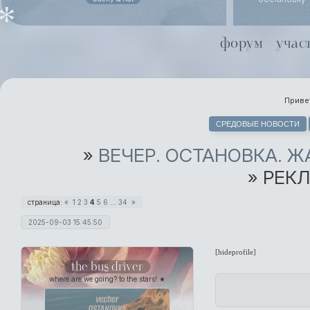
похоронного
даже не ст
Йоргенсен
форум
учас
совместной 
Хель чуть х
Привет
СРЕДОВЫЕ НОВОСТИ
»
ВЕЧЕР. ОСТАНОВКА. 
»
РЕКЛ
страница:
«
1
2
3
4
5
6
…
34
»
2025-09-03 15:45:50
[hideprofile]
the bus driver
where are we going? to the stars! ★