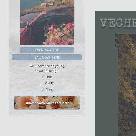
EVENING STOP
ВАШ ВОДИТЕЛЬ
we'll never be as young
as we are tonight
190
+1982
999
summer adventures are here