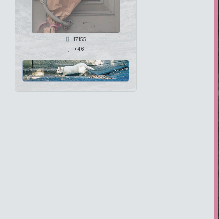
17155
+46