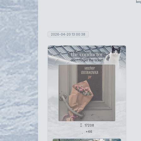
htt
2026-04-20 13:00:38
the conductor
don't forget the ticket!
17208
+46