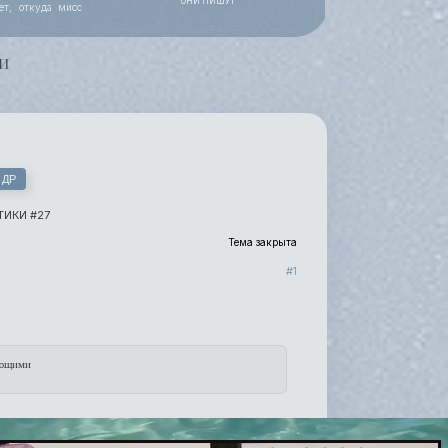
ОНИ ПИШУТ
ет, откуда мисс
 работы, уже все
и
 ДР
ИКИ #27
Тема закрыта
1
ающими