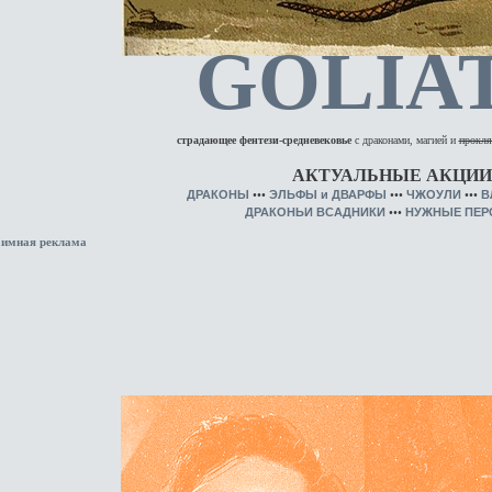
GOLIA
страдающее фентези-средневековье
с драконами, магией и
прокля
АКТУАЛЬНЫЕ АКЦИИ
ДРАКОНЫ
•••
ЭЛЬФЫ
и
ДВАРФЫ
•••
ЧЖОУЛИ
•••
В
ДРАКОНЬИ ВСАДНИКИ
•••
НУЖНЫЕ ПЕ
аимная реклама