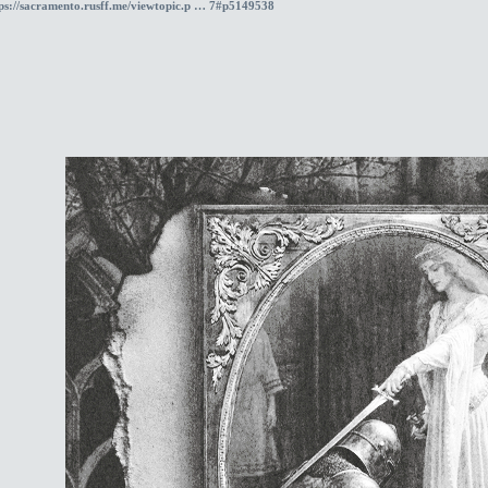
ps://sacramento.rusff.me/viewtopic.p … 7#p5149538