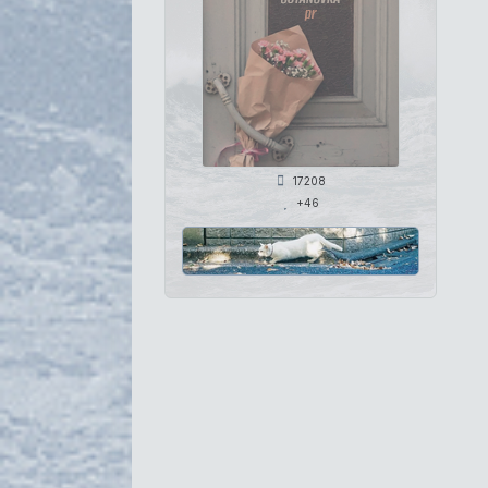
17208
+46