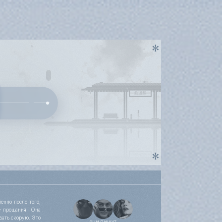
енно после того,
е прощания. Она
вать скорую. Это