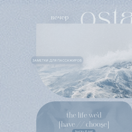
ЗАМЕТКИ ДЛЯ ПАССАЖИРОВ
the life we'd
[have // choose]
bucky & nat