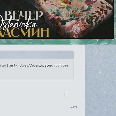
upforme.ru/uploads/001c/6e/7e/17/967931.png[/img][/url][/align]
nter][url=https://eveningstop.rusff.me/][img]https://upforme.ru/
+1
421