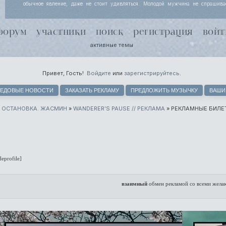
обычное явление, даже не стоит удивляться. Молодой мужчина не спрашива
Йоргенсен узнала, просто кивает, потому что за несколько месяцев совместной
поняли, что чутью незнакомки лучше доверять. Хель чуть хмурится.
форум
участники
поиск
регистрация
войт
активные темы
Привет, Гость!
Войдите
или
зарегистрируйтесь
.
ЕДОВЫЕ НОВОСТИ
ЗАКАЗАТЬ РЕКЛАМУ
ПРЕДЛОЖИТЬ МУЗЫЧКУ
ВАШИ
. ОСТАНОВКА. ЖАСМИН
»
WANDERER’S PAUSE // РЕКЛАМА
»
РЕКЛАМНЫЕ БИЛЕТ
deprofile]
взаимный
обмен рекламой со всеми жел