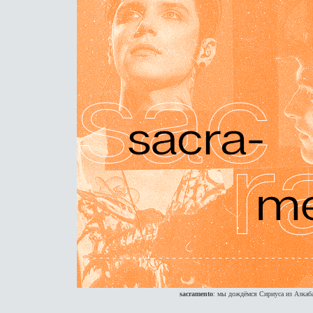
sacramento
: мы дождёмся Сириуса из Азкаб