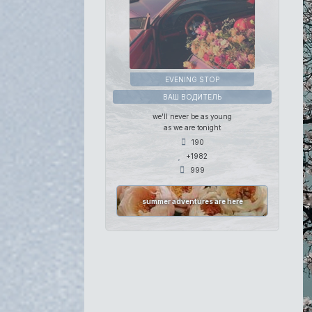
EVENING STOP
ВАШ ВОДИТЕЛЬ
we'll never be as young
as we are tonight
190
+1982
999
summer adventures are here