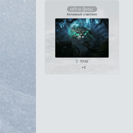
идея фикс
Активный участник
11736
+0