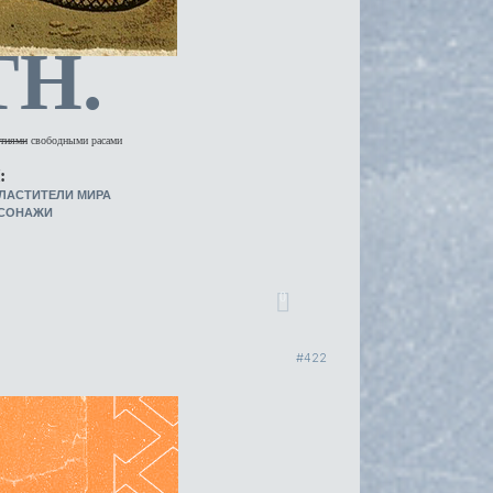
TH.
тиями
свободными расами
:
ЛАСТИТЕЛИ МИРА
РСОНАЖИ
0
422