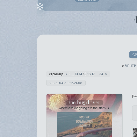
СР
»
ВЕЧЕР
страница:
«
1
…
13
14
15
16
17
…
34
»
2026-03-30 22:21:08
[hi
the bus driver
where are we going? to the stars! ★