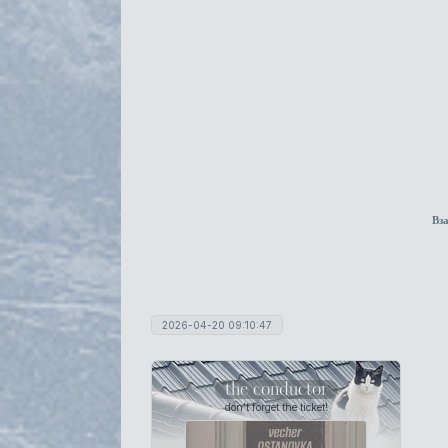
Вз
2026-04-20 09:10:47
the conductor
don't forget the ticket!