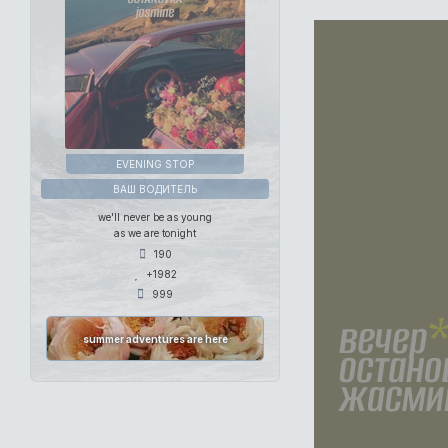
EVENING STOP
ВАШ ВОДИТЕЛЬ
we'll never be as young
as we are tonight
190
+1982
999
summer adventures are here