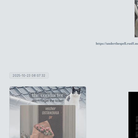
https://underthespell.rusff
2025-10-23 08:07:32
the conductor
don't forget the ticket!