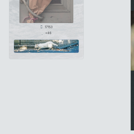
17153
+46