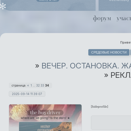
похоронного
даже не ст
Йоргенсен
форум
учас
совместной 
Хель чуть х
Привет
СРЕДОВЫЕ НОВОСТИ
»
ВЕЧЕР. ОСТАНОВКА. 
»
РЕКЛ
страница:
«
1
…
32
33
34
2025-09-14 11:39:07
[hideprofile]
the bus driver
where are we going? to the stars! ★