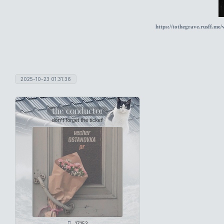
https://tothegrave.rusff.m
2025-10-23 01:31:36
the conductor
don't forget the ticket!
17153