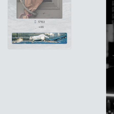
17153
+46