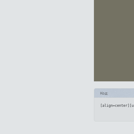
Код:
[align=center][u