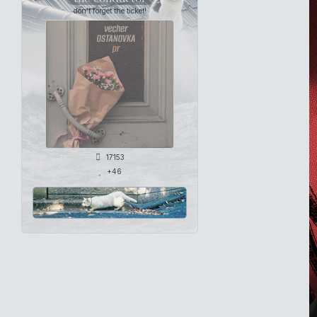
don't forget the ticket!
17153
+46