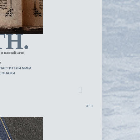
TH.
 и тележкой магии
:
ЛАСТИТЕЛИ МИРА
РСОНАЖИ
0
33