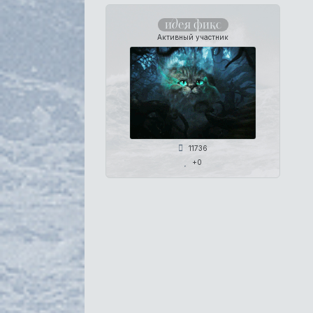
идея фикс
Активный участник
11736
+0