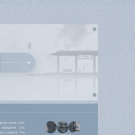
енно после того,
е прощания. Она
вать скорую. Это