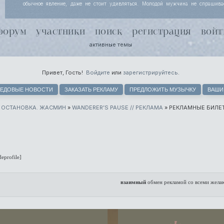
обычное явление, даже не стоит удивляться. Молодой мужчина не спрашива
Йоргенсен узнала, просто кивает, потому что за несколько месяцев совместной
поняли, что чутью незнакомки лучше доверять. Хель чуть хмурится.
форум
участники
поиск
регистрация
войт
активные темы
Привет, Гость!
Войдите
или
зарегистрируйтесь
.
ЕДОВЫЕ НОВОСТИ
ЗАКАЗАТЬ РЕКЛАМУ
ПРЕДЛОЖИТЬ МУЗЫЧКУ
ВАШИ
. ОСТАНОВКА. ЖАСМИН
»
WANDERER’S PAUSE // РЕКЛАМА
»
РЕКЛАМНЫЕ БИЛЕТ
deprofile]
взаимный
обмен рекламой со всеми жел