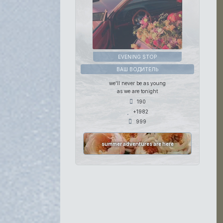
EVENING STOP
ВАШ ВОДИТЕЛЬ
we'll never be as young
as we are tonight
190
+1982
999
summer adventures are here