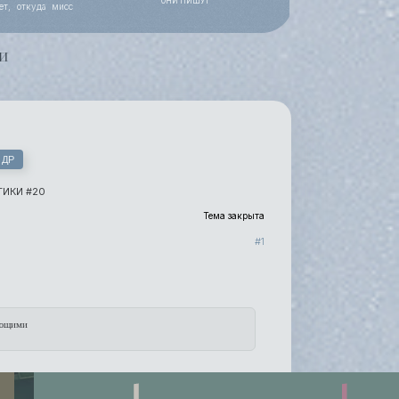
ОНИ ПИШУТ
ет, откуда мисс
 работы, уже все
и
 ДР
ИКИ #20
Тема закрыта
1
ающими