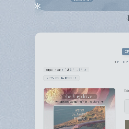
СР
»
ВЕЧЕР
страница:
«
1
2
3
4
…
34
»
2025-09-14 11:39:07
[hi
the bus driver
where are we going? to the stars! ★