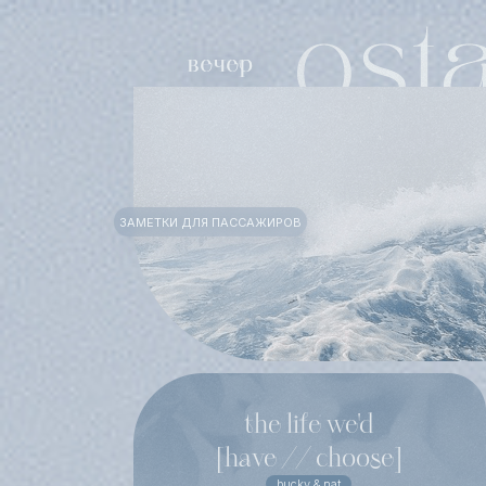
ЗАМЕТКИ ДЛЯ ПАССАЖИРОВ
the life we'd
[have // choose]
bucky & nat