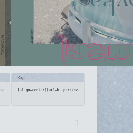
Код:
upforme.ru/uploads/001c/6e/7e/17/723865.png[/img][/url][/align]
eveningstop.rusff.me/][img]https://upforme.ru/uploads/001c/6e/7e
[align=center][url=https://eveningstop.rusff.me/][img]h
0