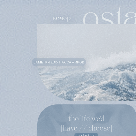
ЗАМЕТКИ ДЛЯ ПАССАЖИРОВ
the life we'd
[have // choose]
bucky & nat