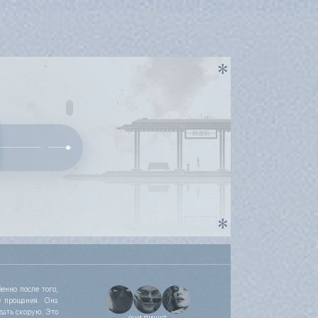
енно после того,
е прощания. Она
вать скорую. Это