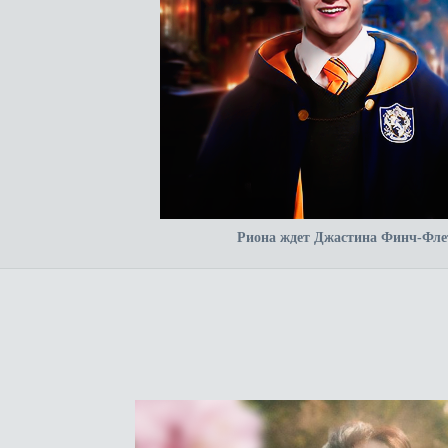
Риона ждет Джастина Финч-Фле