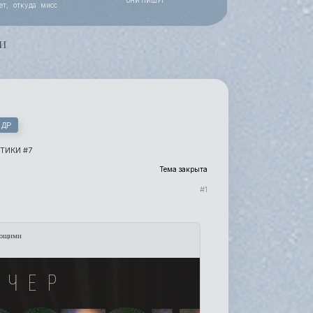
ОНИ ПИШУТ
ет, откуда мисс
 работы, уже все
и
 ДР
ТИКИ #7
Тема закрыта
1
ающими