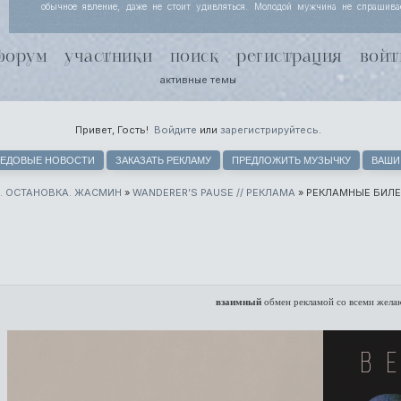
обычное явление, даже не стоит удивляться. Молодой мужчина не спрашива
Йоргенсен узнала, просто кивает, потому что за несколько месяцев совместной
поняли, что чутью незнакомки лучше доверять. Хель чуть хмурится.
форум
участники
поиск
регистрация
войт
активные темы
Привет, Гость!
Войдите
или
зарегистрируйтесь
.
ЕДОВЫЕ НОВОСТИ
ЗАКАЗАТЬ РЕКЛАМУ
ПРЕДЛОЖИТЬ МУЗЫЧКУ
ВАШИ
. ОСТАНОВКА. ЖАСМИН
»
WANDERER’S PAUSE // РЕКЛАМА
»
РЕКЛАМНЫЕ БИЛЕ
взаимный
обмен рекламой со всеми жел