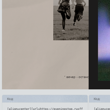
Код:
Код:
[align=center][url=https://eveningstop.rusff.me/][img]https
[align=ce