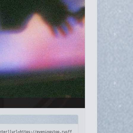
://i.imgur.com/CNckjje.png[/img][/url][/align]
nter][url=https://eveningstop.rusff.me/][img]https://i.imgur.com