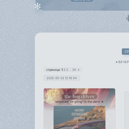
СР
»
ВЕЧЕР
страница:
1
2
3
…
34
»
2025-05-02 12:18:04
the bus driver
where are we going? to the stars! ★