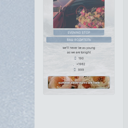
EVENING STOP
ВАШ ВОДИТЕЛЬ
we'll never be as young
as we are tonight
190
+1982
999
summer adventures are here