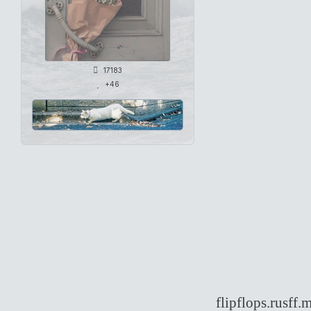
17183
+46
flipflops.rusf