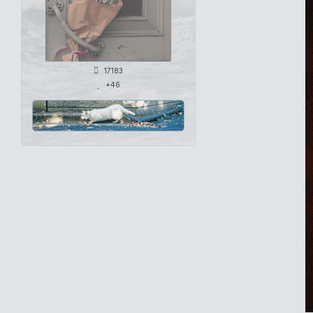
17183
+46