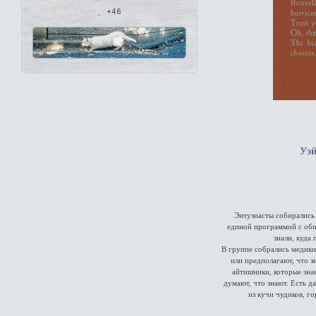
+46
Уэй
Энтузиасты собирались 
единой программой с общ
знали, куда
В группе собрались медики,
или предполагают, что з
айтишники, которые знаю
думают, что знают. Есть д
из кучи чудиков, г