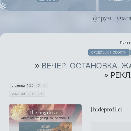
похоронного
даже не ст
Йоргенсен
форум
учас
совместной 
Хель чуть х
Привет
СРЕДОВЫЕ НОВОСТИ
»
ВЕЧЕР. ОСТАНОВКА. 
»
РЕКЛ
страница:
1
2
3
…
34
»
2025-09-14 11:39:07
[hideprofile]
the bus driver
where are we going? to the stars! ★