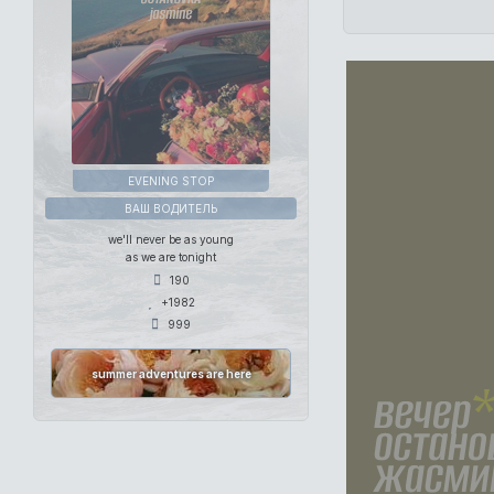
EVENING STOP
ВАШ ВОДИТЕЛЬ
we'll never be as young
as we are tonight
190
+1982
999
summer adventures are here