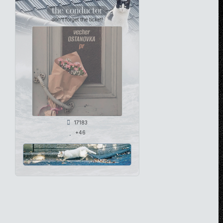
the conductor
don't forget the ticket!
17183
+46