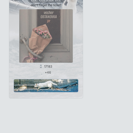
don't forget the ticket!
17183
+46